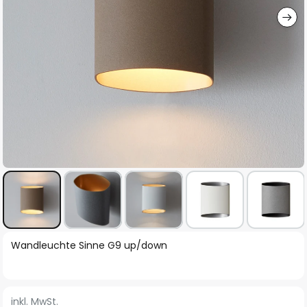
Zum
Wandleuchte Sinne G9 up/down
Anfang
der
Bildgalerie
inkl. MwSt.