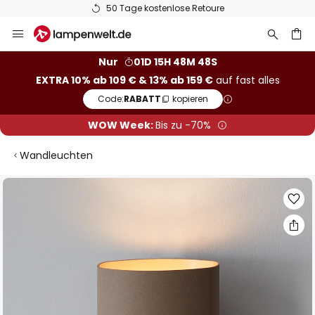
50 Tage kostenlose Retoure
Zum
Inhalt
springen
he
Nur
01D 15H 48M 48S
EXTRA 10% ab 109 € & 13% ab 159 €
auf fast alles
Code:
RABATT
kopieren
WOW Week:
Bis zu -70%
Wandleuchten
Zum
Ende
der
Bildgalerie
springen