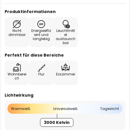
Produktinformationen
Nicht
Energieeffiz
Leuchtmitt
dimmbar
ient und
el
langlebig
austausch
bar
Perfekt für diese Bereiche
Wohnberei
Flur
Esszimmer
ch
Lichtwirkung
Warmweiß
Universalweiß
Tageslicht
3000 Kelvin