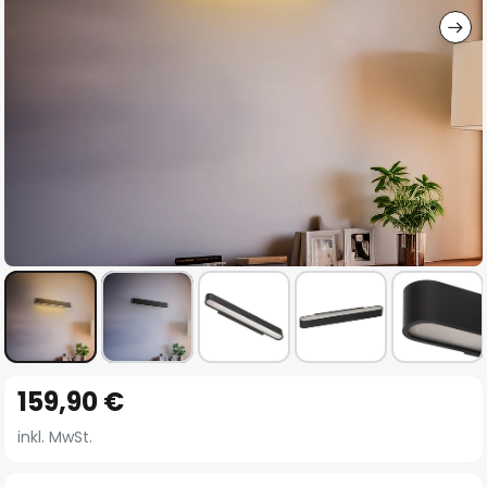
Zum
159,90 €
Anfang
der
inkl. MwSt.
Bildgalerie