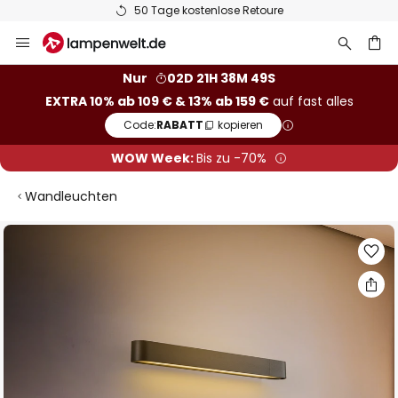
50 Tage kostenlose Retoure
Zum
Inhalt
springen
he
Nur
02D 21H 38M 49S
EXTRA 10% ab 109 € & 13% ab 159 €
auf fast alles
Code:
RABATT
kopieren
WOW Week:
Bis zu -70%
Wandleuchten
Zum
Ende
der
Bildgalerie
springen