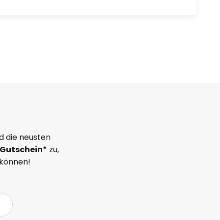
d die neusten
Gutschein*
zu,
 können!