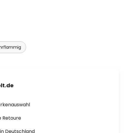
hrflammig
lt.de
arkenauswahl
e Retoure
1 in Deutschland