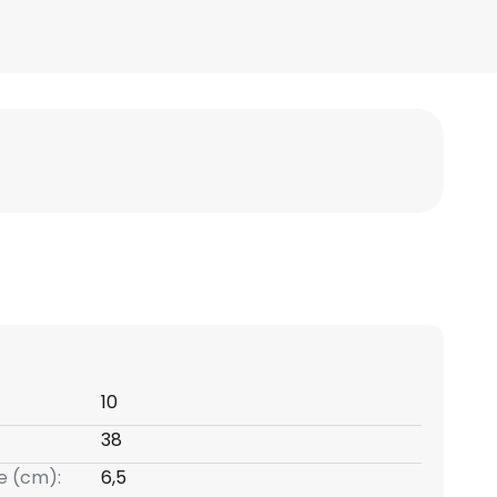
10
38
e (cm):
6,5