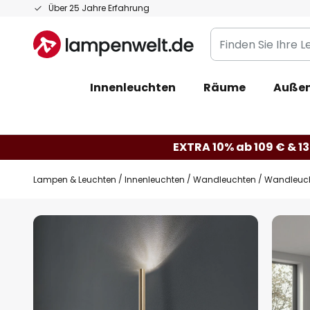
Zum
Über 25 Jahre Erfahrung
Inhalt
Finden
springen
Sie
Ihre
Innenleuchten
Räume
Außen
Leuchte...
EXTRA 10% ab 109 € & 13
Lampen & Leuchten
Innenleuchten
Wandleuchten
Wandleuch
Zum
Ende
der
Bildgalerie
springen