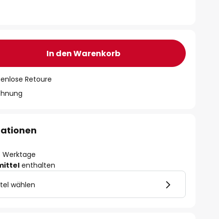
In den Warenkorb
tenlose Retoure
chnung
mationen
- 3 Werktage
mittel
enthalten
tel wählen