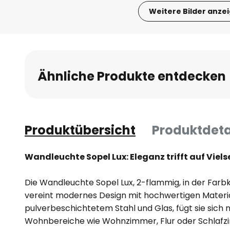
Weitere Bilder anze
Zum
Anfang
der
Bildgalerie
Ähnliche Produkte entdecken
springen
Produktübersicht
Produktdeta
Wandleuchte Sopel Lux: Eleganz trifft auf Viels
Die Wandleuchte Sopel Lux, 2-flammig, in der Far
vereint modernes Design mit hochwertigen Material
pulverbeschichtetem Stahl und Glas, fügt sie sich 
Wohnbereiche wie Wohnzimmer, Flur oder Schlafzi