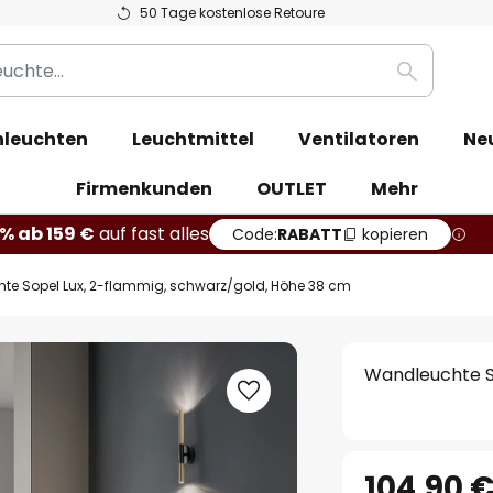
50 Tage kostenlose Retoure
Suche
leuchten
Leuchtmittel
Ventilatoren
Ne
Firmenkunden
OUTLET
Mehr
% ab 159 €
auf fast alles
Code:
RABATT
kopieren
te Sopel Lux, 2-flammig, schwarz/gold, Höhe 38 cm
Wandleuchte S
104,90 