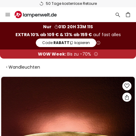
50 Tage kostenlose Retoure
Zum
Inhalt
springen
he
Nur
01D 20H 33M 10S
EXTRA 10% ab 109 € & 13% ab 159 €
auf fast alles
Code:
RABATT
kopieren
WOW Week:
Bis zu -70%
Wandleuchten
Zum
Ende
der
Bildgalerie
springen