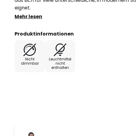
das sich für viele unterschiedliche, in modernem 
eignet.
Mehr lesen
An einem Metallhalter in der Form einer Scheibe is
weißem Milchglas befestigt, der das Licht bricht u
Produktinformationen
einer gleichmäßig und blendfrei leuchtenden Lichtq
Nicht
Leuchtmittel
dimmbar
nicht
enthalten