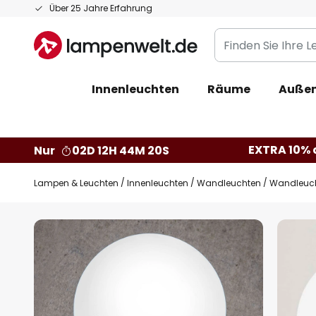
Zum
Über 25 Jahre Erfahrung
Inhalt
Finden
springen
Sie
Ihre
Innenleuchten
Räume
Außen
Leuchte...
EXTRA 10% a
Nur
02D 12H 44M 19S
Lampen & Leuchten
Innenleuchten
Wandleuchten
Wandleuch
Zum
Ende
der
Bildgalerie
springen