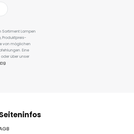
em Sortiment Lampen
 Produktpreis-
te von möglichen
fehlungen. Eine
 oder über unser
ung
.
Seiteninfos
AGB