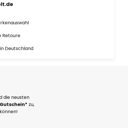
lt.de
arkenauswahl
e Retoure
1 in Deutschland
d die neusten
Gutschein*
zu,
 können!