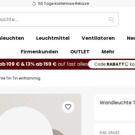
50 Tage kostenlose Retoure
Suche
leuchten
Leuchtmittel
Ventilatoren
Ne
Firmenkunden
OUTLET
Mehr
b 109 € & 13% ab 159 €
auf fast alles
Code:
RABATT
ko
te Tin Tin einflammig
Wandleuchte T
inkl. MwSt.