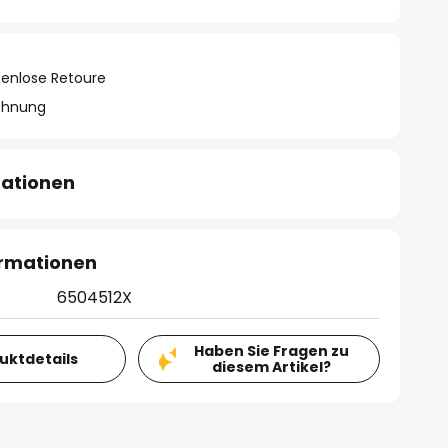
tenlose Retoure
chnung
mationen
ormationen
6504512X
Haben Sie Fragen zu
duktdetails
diesem Artikel?