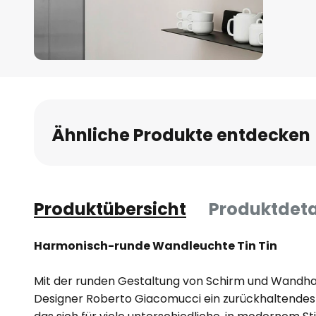
Zum
Anfang
der
Bildgalerie
Ähnliche Produkte entdecken
springen
Produktübersicht
Produktdeta
Harmonisch-runde Wandleuchte Tin Tin
Mit der runden Gestaltung von Schirm und Wandhalt
Designer Roberto Giacomucci ein zurückhaltendes 