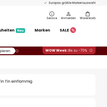
Europas größte Markenauswahl
Service
Anmelden
Warenkorb
uheiten
Marken
SALE
Neu
WOW Week:
Bis zu -70%
pieren
in Tin einflammig