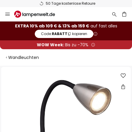
50 Tage kostenlose Retoure
Zum
Inhalt
springen
he
EXTRA 10% ab 109 € & 13% ab 159 €
auf fast alles
Code:
RABATT
kopieren
WOW Week:
Bis zu -70%
Wandleuchten
Zum
Ende
der
Bildgalerie
springen