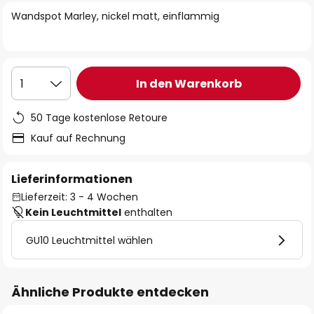
springen
Wandspot Marley, nickel matt, einflammig
In den Warenkorb
1
50 Tage kostenlose Retoure
Kauf auf Rechnung
Lieferinformationen
Lieferzeit: 3 - 4 Wochen
Kein Leuchtmittel
enthalten
GU10 Leuchtmittel wählen
Ähnliche Produkte entdecken