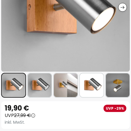
Zum
19,90 €
UVP -29%
Anfang
UVP
27,99 €
der
inkl. MwSt.
Bildgalerie