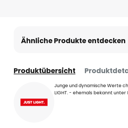
Anfang
der
Bildgalerie
springen
Ähnliche Produkte entdecken
Produktübersicht
Produktdeta
Junge und dynamische Werte cha
LIGHT. - ehemals bekannt unter 