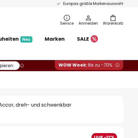
Europas größte Markenauswahl
Service
Anmelden
Warenkorb
uheiten
Marken
SALE
Neu
WOW Week:
Bis zu -70%
pieren
Accor, dreh- und schwenkbar
UVP -12%