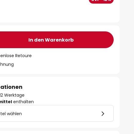
In den Warenkorb
tenlose Retoure
chnung
mationen
- 12 Werktage
mittel
enthalten
tel wählen