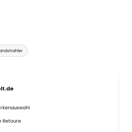
ndstrahler
lt.de
arkenauswahl
e Retoure