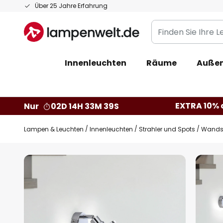
Zum
Über 25 Jahre Erfahrung
Inhalt
Finden
springen
Sie
Ihre
Innenleuchten
Räume
Außen
Leuchte...
EXTRA 10% a
Nur
02D 14H 33M 38S
Lampen & Leuchten
Innenleuchten
Strahler und Spots
Wandst
Zum
Ende
der
Bildgalerie
springen