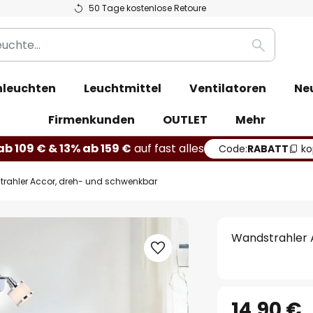
50 Tage kostenlose Retoure
Suche
leuchten
Leuchtmittel
Ventilatoren
Ne
Firmenkunden
OUTLET
Mehr
b 109 € & 13% ab 159 €
auf fast alles
Code:
RABATT
ko
rahler Accor, dreh- und schwenkbar
Wandstrahler 
14,90 €