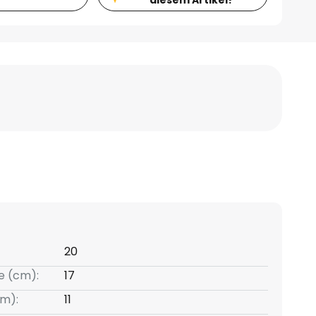
20
e (cm):
17
m):
11