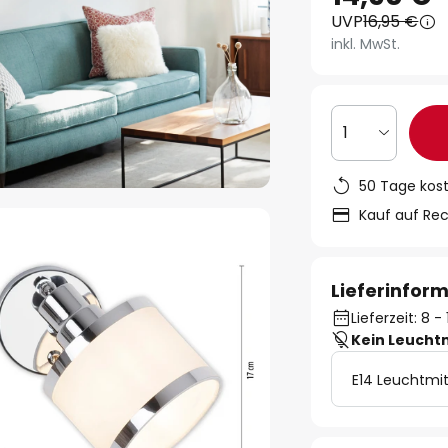
UVP
16,95 €
inkl. MwSt.
1
50 Tage kos
Kauf auf Re
Lieferinfor
Lieferzeit: 8 
Kein Leucht
E14 Leuchtmit