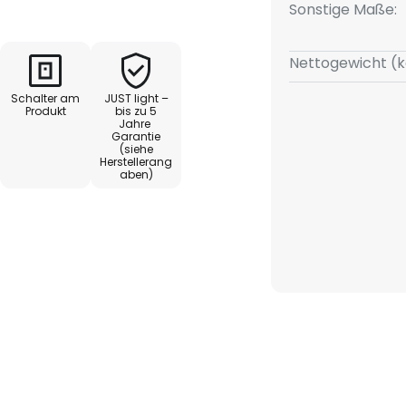
Sonstige Maße:
Nettogewicht (k
Schalter am
JUST light –
Produkt
bis zu 5
Jahre
Garantie
(siehe
Herstellerang
aben)