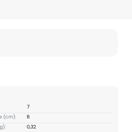
7
e (cm):
8
g):
0,32