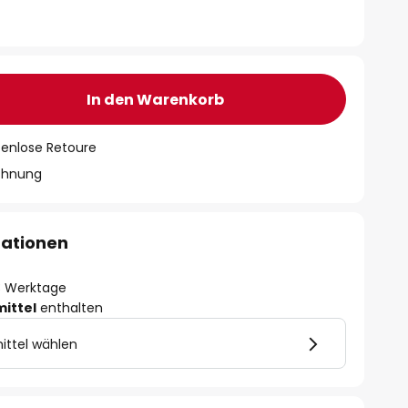
In den Warenkorb
tenlose Retoure
chnung
mationen
- 3 Werktage
mittel
enthalten
ittel wählen