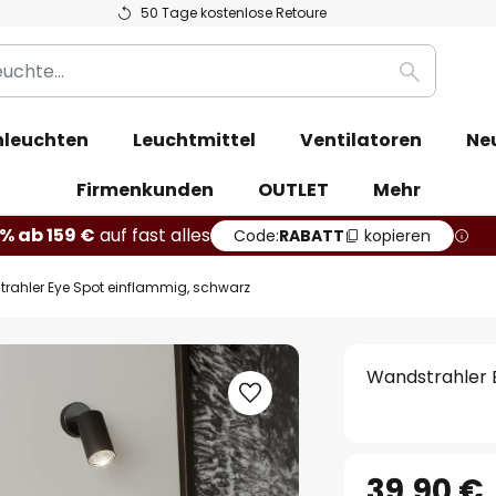
50 Tage kostenlose Retoure
Suche
leuchten
Leuchtmittel
Ventilatoren
Ne
Firmenkunden
OUTLET
Mehr
% ab 159 €
auf fast alles
Code:
RABATT
kopieren
rahler Eye Spot einflammig, schwarz
Wandstrahler 
39,90 €