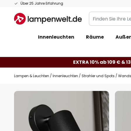
Zum
Über 25 Jahre Erfahrung
Inhalt
Finden
springen
Sie
Ihre
Innenleuchten
Räume
Außen
Leuchte...
EXTRA 10% ab 109 € & 13
Lampen & Leuchten
Innenleuchten
Strahler und Spots
Wandst
Zum
Ende
der
Bildgalerie
springen