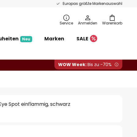
Europas größte Markenauswahl
Service
Anmelden
Warenkorb
uheiten
Marken
SALE
Neu
WOW Week:
Bis zu -70%
Eye Spot einflammig, schwarz