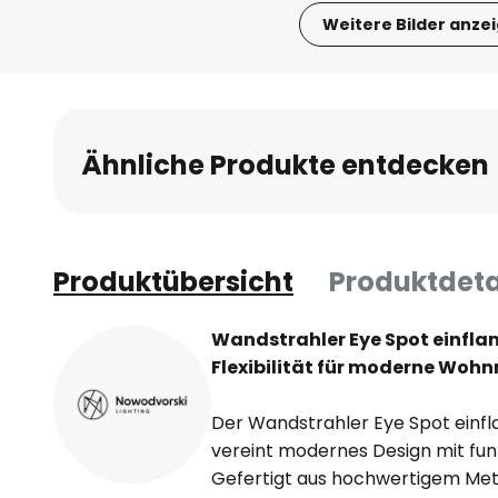
Weitere Bilder anze
Zum
Anfang
der
Bildgalerie
Ähnliche Produkte entdecken
springen
Produktübersicht
Produktdeta
Wandstrahler Eye Spot einfla
Flexibilität für moderne Woh
Der Wandstrahler Eye Spot einf
vereint modernes Design mit fun
Gefertigt aus hochwertigem Metal