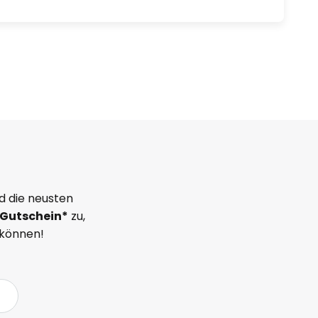
d die neusten
Gutschein*
zu,
 können!