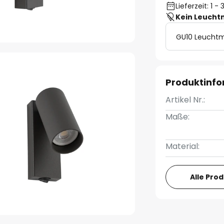
Lieferzeit: 1 
Kein Leucht
GU10 Leuchtm
Produktinf
Artikel Nr.:
Maße:
Material:
Alle Pro