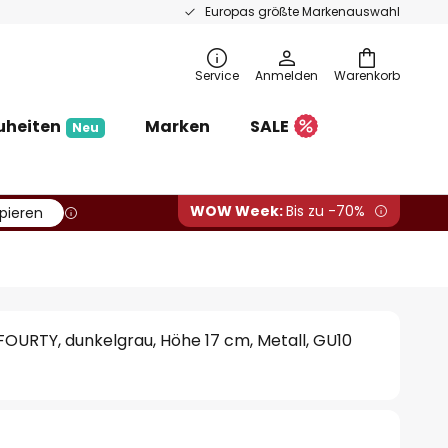
Europas größte Markenauswahl
Service
Anmelden
Warenkorb
uheiten
Marken
SALE
Neu
WOW Week:
Bis zu -70%
pieren
OURTY, dunkelgrau, Höhe 17 cm, Metall, GU10