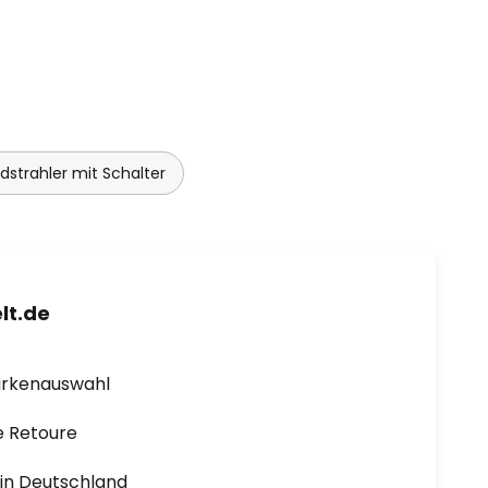
strahler mit Schalter
lt.de
arkenauswahl
e Retoure
1 in Deutschland