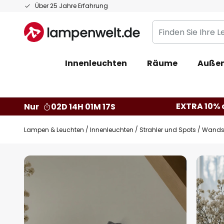
Zum
Über 25 Jahre Erfahrung
Inhalt
Finden
springen
Sie
Ihre
Innenleuchten
Räume
Außen
Leuchte...
EXTRA 10% a
Nur
02D 14H 01M 16S
Lampen & Leuchten
Innenleuchten
Strahler und Spots
Wandstr
Zum
Ende
der
Bildgalerie
springen