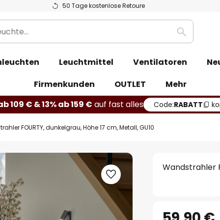
50 Tage kostenlose Retoure
Suche
leuchten
Leuchtmittel
Ventilatoren
Ne
Firmenkunden
OUTLET
Mehr
b 109 € & 13% ab 159 €
auf fast alles
Code:
RABATT
ko
ahler FOURTY, dunkelgrau, Höhe 17 cm, Metall, GU10
Wandstrahler F
59,90 €