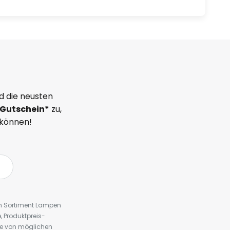
d die neusten
Gutschein*
zu,
 können!
em Sortiment Lampen
 Produktpreis-
te von möglichen