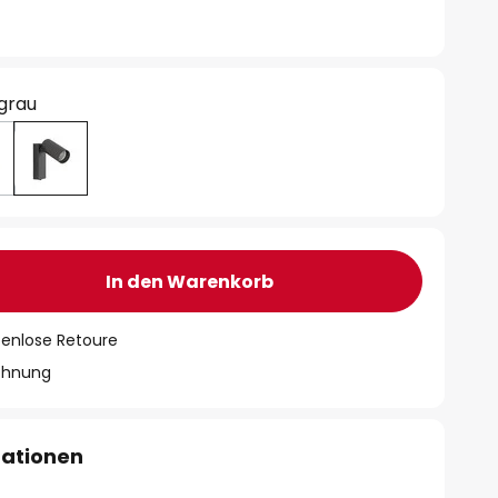
grau
In den Warenkorb
tenlose Retoure
chnung
mationen