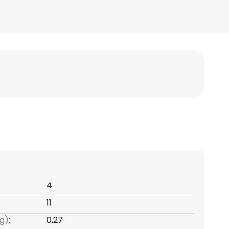
4
11
g):
0,27