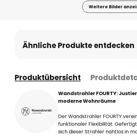
Weitere Bilder anze
Zum
Anfang
der
Bildgalerie
Ähnliche Produkte entdecken
springen
Produktübersicht
Produktdeta
Wandstrahler FOURTY: Justier
moderne Wohnräume
Der Wandstrahler FOURTY verein
funktionaler Flexibilität. Geferti
sich dieser Strahler nahtlos in