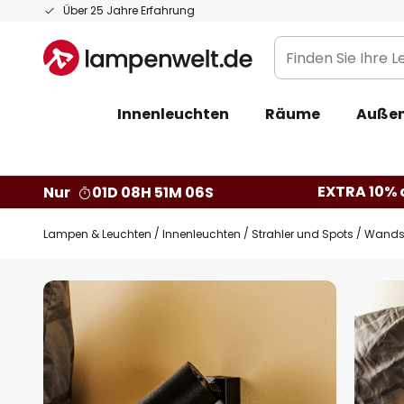
Zum
Über 25 Jahre Erfahrung
Inhalt
Finden
springen
Sie
Ihre
Innenleuchten
Räume
Außen
Leuchte...
EXTRA 10% a
Nur
01D 08H 51M 05S
Lampen & Leuchten
Innenleuchten
Strahler und Spots
Wandst
Zum
Ende
der
Bildgalerie
springen