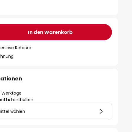
In den Warenkorb
tenlose Retoure
chnung
mationen
- 3 Werktage
mittel
enthalten
ittel wählen