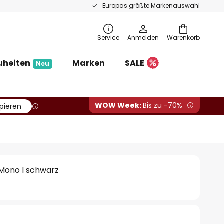
Europas größte Markenauswahl
Service
Anmelden
Warenkorb
uheiten
Marken
SALE
Neu
WOW Week:
Bis zu -70%
pieren
Mono I schwarz