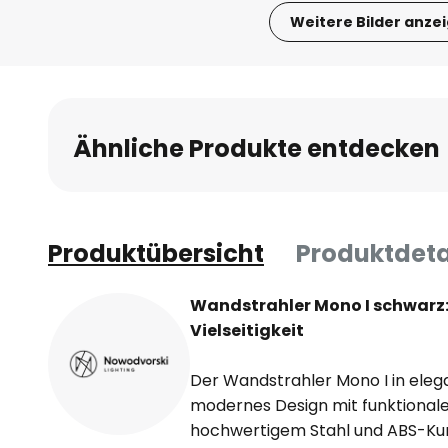
Weitere Bilder anze
Zum
Anfang
der
Bildgalerie
Ähnliche Produkte entdecken
springen
Produktübersicht
Produktdeta
Wandstrahler Mono I schwarz: 
Vielseitigkeit
Der Wandstrahler Mono I in ele
modernes Design mit funktionaler 
hochwertigem Stahl und ABS-Kunst