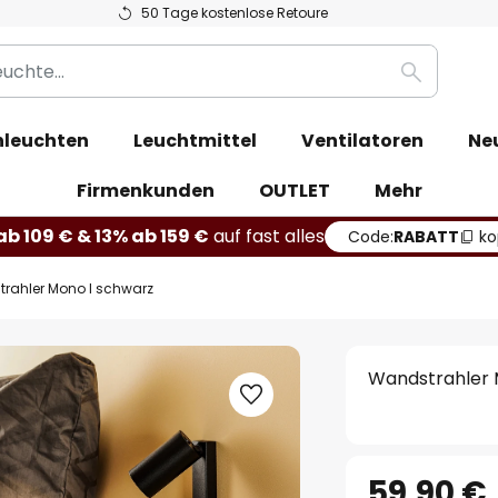
50 Tage kostenlose Retoure
Suche
leuchten
Leuchtmittel
Ventilatoren
Ne
Firmenkunden
OUTLET
Mehr
b 109 € & 13% ab 159 €
auf fast alles
Code:
RABATT
ko
rahler Mono I schwarz
Wandstrahler 
59,90 €