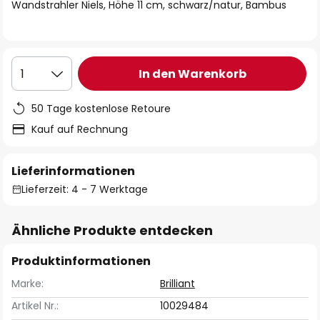
springen
Wandstrahler Niels, Höhe 11 cm, schwarz/natur, Bambus
In den Warenkorb
1
50 Tage kostenlose Retoure
Kauf auf Rechnung
Lieferinformationen
Lieferzeit: 4 - 7 Werktage
Ähnliche Produkte entdecken
Produktinformationen
Marke:
Brilliant
Artikel Nr.:
10029484