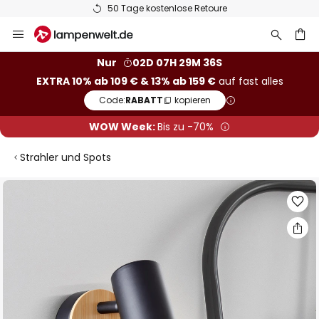
50 Tage kostenlose Retoure
Zum
Inhalt
springen
he
Nur
02D 07H 29M 35S
EXTRA 10% ab 109 € & 13% ab 159 €
auf fast alles
Code:
RABATT
kopieren
WOW Week:
Bis zu -70%
Strahler und Spots
Zum
Ende
der
Bildgalerie
springen