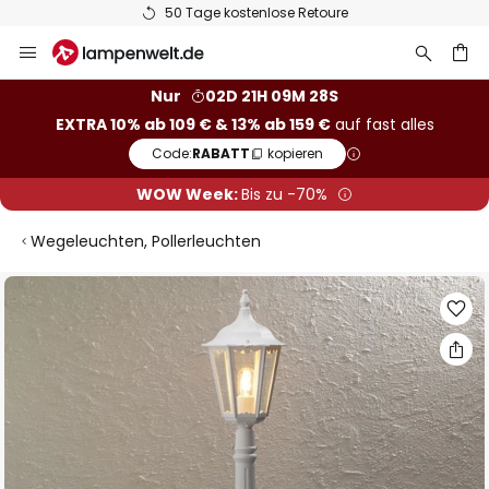
50 Tage kostenlose Retoure
Zum
Inhalt
springen
he
Nur
02D 21H 09M 28S
EXTRA 10% ab 109 € & 13% ab 159 €
auf fast alles
Code:
RABATT
kopieren
WOW Week:
Bis zu -70%
Wegeleuchten, Pollerleuchten
Zum
Ende
der
Bildgalerie
springen