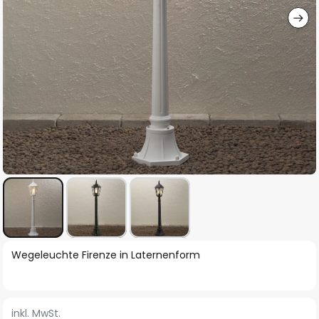
Zum
Wegeleuchte Firenze in Laternenform
Anfang
der
Bildgalerie
inkl. MwSt.