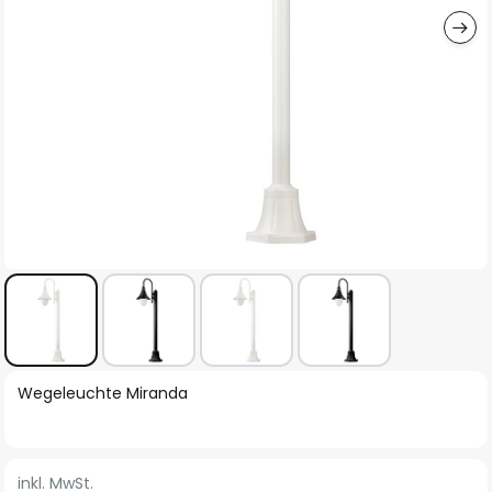
Zum
Wegeleuchte Miranda
Anfang
der
Bildgalerie
inkl. MwSt.