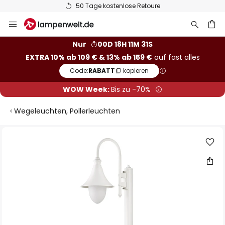
50 Tage kostenlose Retoure
Zum
Inhalt
springen
he
Nur
00D 18H 11M 31S
EXTRA 10% ab 109 € & 13% ab 159 €
auf fast alles
Code:
RABATT
kopieren
WOW Week:
Bis zu -70%
Wegeleuchten, Pollerleuchten
Zum
Ende
der
Bildgalerie
springen