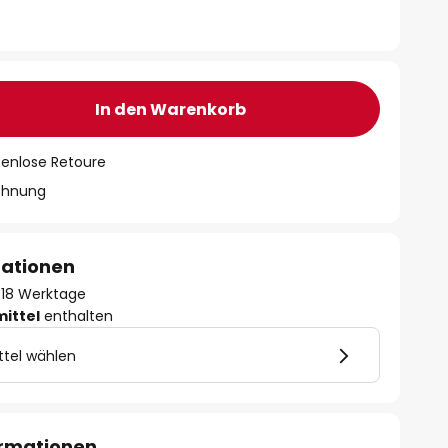
In den Warenkorb
tenlose Retoure
chnung
mationen
 - 18 Werktage
mittel
enthalten
ttel wählen
ormationen