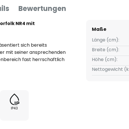
ils
Bewertungen
orfolk NR4 mit
Maße
Länge (cm):
sentiert sich bereits
Breite (cm):
der mit seiner ansprechenden
nbereich fast herrschaftlich
Höhe (cm):
ngeschaltet wird und das Licht
Nettogewicht (k
 strahlt, entsteht eine
ünf Einzelteilen, die von Hand
IP43