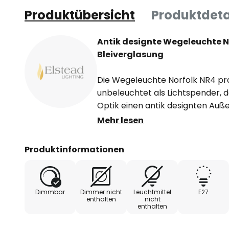
Produktübersicht
Produktdeta
Antik designte Wegeleuchte N
Bleiverglasung
Die Wegeleuchte Norfolk NR4 prä
unbeleuchtet als Lichtspender, 
Optik einen antik designten Auße
wirken lässt. Sobald das Licht ei
Mehr lesen
durch die bleiverglasten Scheiben
fabelhafte Lichtwirkung.
Produktinformationen
- Jede Glasscheibe besteht aus f
bleiverglast wurden.
Dimmbar
Dimmer nicht
Leuchtmittel
E27
enthalten
nicht
enthalten