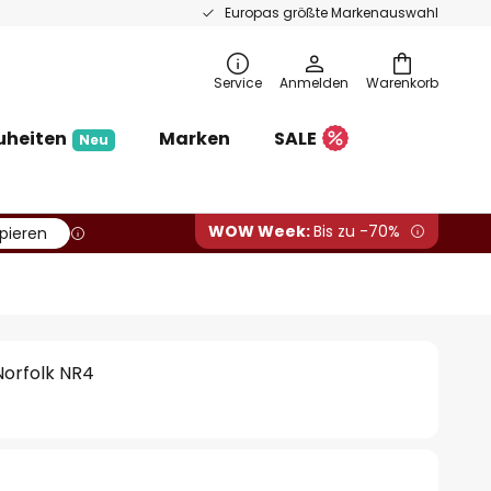
Europas größte Markenauswahl
Service
Anmelden
Warenkorb
uheiten
Marken
SALE
Neu
WOW Week:
Bis zu -70%
pieren
orfolk NR4