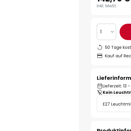
inkl. MwSt.
1
50 Tage kos
Kauf auf Re
Lieferinfor
Lieferzeit: 13
Kein Leucht
E27 Leuchtmi
Produktinf