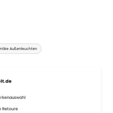
ntike Außenleuchten
lt.de
arkenauswahl
e Retoure