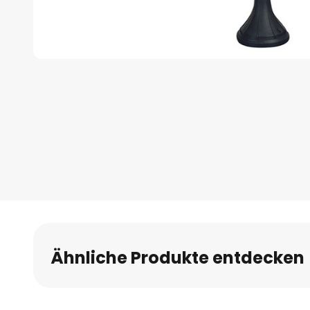
Zum
Anfang
der
Bildgalerie
springen
Ähnliche Produkte entdecken