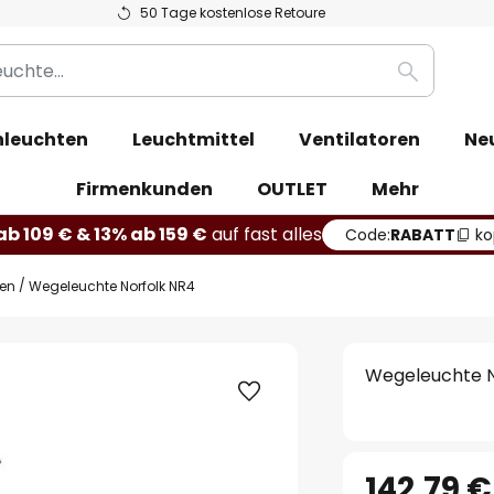
50 Tage kostenlose Retoure
Suche
leuchten
Leuchtmittel
Ventilatoren
Ne
Firmenkunden
OUTLET
Mehr
b 109 € & 13% ab 159 €
auf fast alles
Code:
RABATT
ko
ten
Wegeleuchte Norfolk NR4
Wegeleuchte N
142,79 €