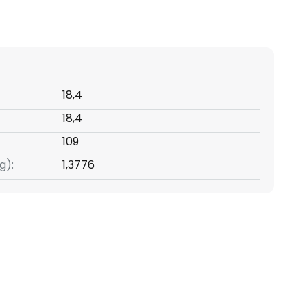
18,4
18,4
109
g):
1,3776