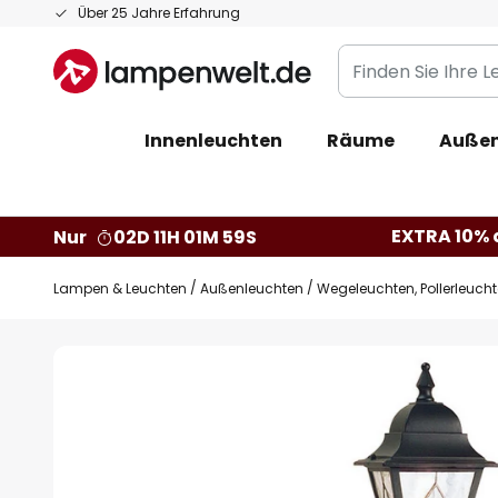
Zum
Über 25 Jahre Erfahrung
Inhalt
Finden
springen
Sie
Ihre
Innenleuchten
Räume
Außen
Leuchte...
EXTRA 10% a
Nur
02D 11H 01M 58S
Lampen & Leuchten
Außenleuchten
Wegeleuchten, Pollerleuch
Zum
Ende
der
Bildgalerie
springen