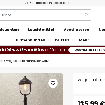
50 Tage kostenlose Retoure
Suche
leuchten
Leuchtmittel
Ventilatoren
Ne
Firmenkunden
OUTLET
Mehr
b 109 € & 13% ab 159 €
auf fast alles
Code:
RABATT
ko
ten
Wegeleuchte Parma, schwarz
Wegeleuchte 
135,99 