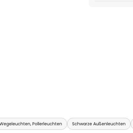
leicht nostalgische Wirkung.
 Wegeleuchten, Pollerleuchten
Schwarze Außenleuchten