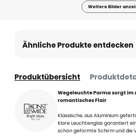
Weitere Bilder anze
Zum
Anfang
der
Bildgalerie
Ähnliche Produkte entdecken
springen
Produktübersicht
Produktdeta
Wegeleuchte Parma sorgt im 
romantisches Flair
Klassische, aus Aluminium gefer
klare Leuchtenglas garantiert e
schön geformte Schirm und die 