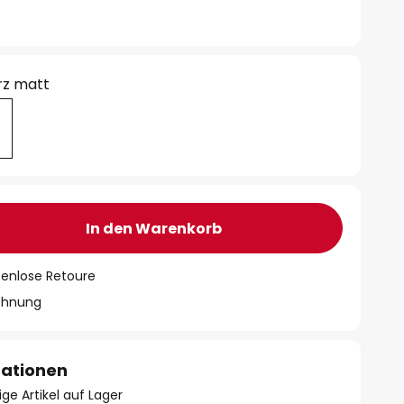
rz matt
In den Warenkorb
tenlose Retoure
chnung
mationen
ge Artikel auf Lager