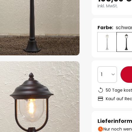
inkl. MwSt.
Farbe:
schwa
1
50 Tage kos
Kauf auf Re
Lieferinfor
Nur noch weni