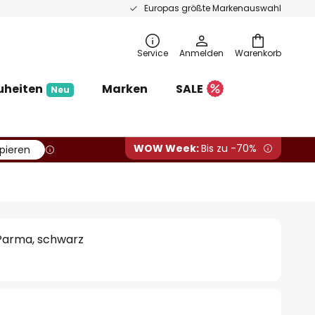
Europas größte Markenauswahl
Service
Anmelden
Warenkorb
uheiten
Marken
SALE
Neu
WOW Week:
Bis zu -70%
pieren
Parma, schwarz
€