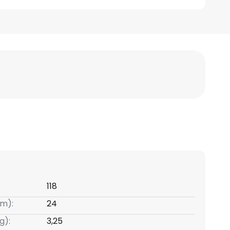
118
m):
24
g):
3,25