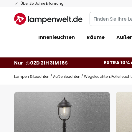
Zum
Über 25 Jahre Erfahrung
Inhalt
Finden
springen
Sie
Ihre
Innenleuchten
Räume
Außen
Leuchte...
EXTRA 10% a
Nur
02D 21H 31M 15S
Lampen & Leuchten
Außenleuchten
Wegeleuchten, Pollerleuch
Zum
Ende
der
Bildgalerie
springen