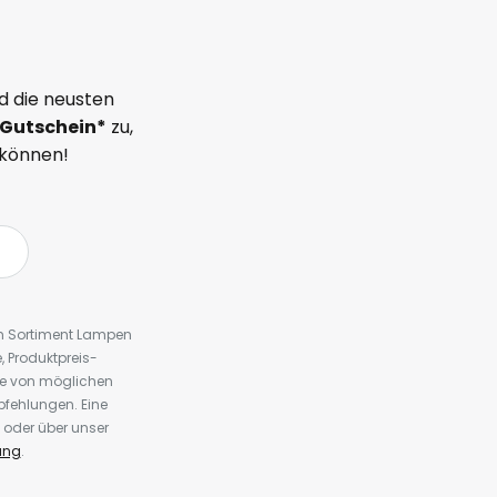
d die neusten
Gutschein*
zu,
 können!
em Sortiment Lampen
 Produktpreis-
te von möglichen
fehlungen. Eine
 oder über unser
ung
.