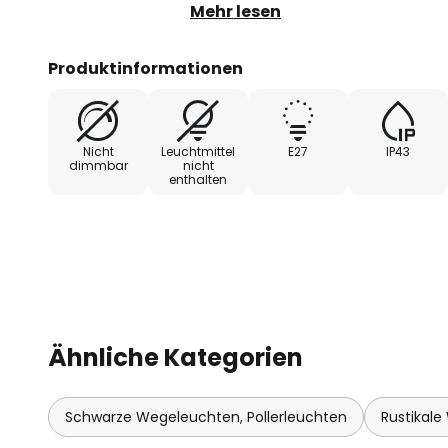
Mast verleihen der Leuchte eine 
Mehr lesen
Produktinformationen
Nicht
Leuchtmittel
E27
IP43
dimmbar
nicht
enthalten
Ähnliche Kategorien
Schwarze Wegeleuchten, Pollerleuchten
Rustikale