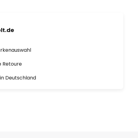
lt.de
arkenauswahl
e Retoure
1 in Deutschland