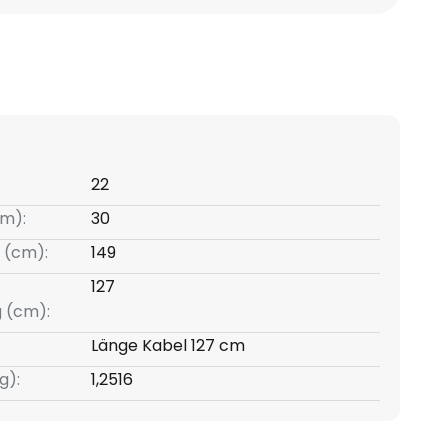
22
m):
30
 (cm):
149
127
g (cm):
Länge Kabel 127 cm
g):
1,2516