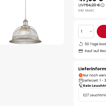
UVP
64,20 €
inkl. MwSt.
1
50 Tage kos
Kauf auf Re
Lieferinfor
Nur noch weni
Lieferzeit: 1 
Kein Leucht
E27 Leuchtmi