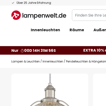
Zum
Über 25 Jahre Erfahrung
Inhalt
Finden
springen
Sie
Ihre
Innenleuchten
Räume
Außen
Leuchte...
EXTRA 10% a
Nur
00D 14H 31M 55S
Lampen & Leuchten
Innenleuchten
Pendelleuchten & Hängela
Zum
Ende
der
Bildgalerie
springen