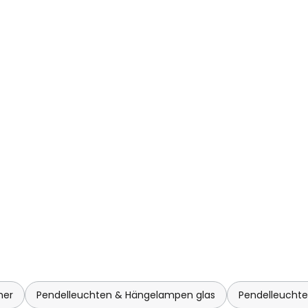
en, ein attraktives Leuchtmittel
mer
Pendelleuchten & Hängelampen glas
Pendelleucht