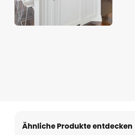
Zum
Anfang
der
Bildgalerie
springen
Ähnliche Produkte entdecken