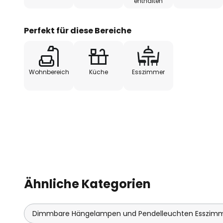
enthalten
offenen Schirm ist es zu empfehl
mit Filament-Optik zu wählen.
Perfekt für diese Bereiche
Wohnbereich
Küche
Esszimmer
Ähnliche Kategorien
Dimmbare Hängelampen und Pendelleuchten Esszim