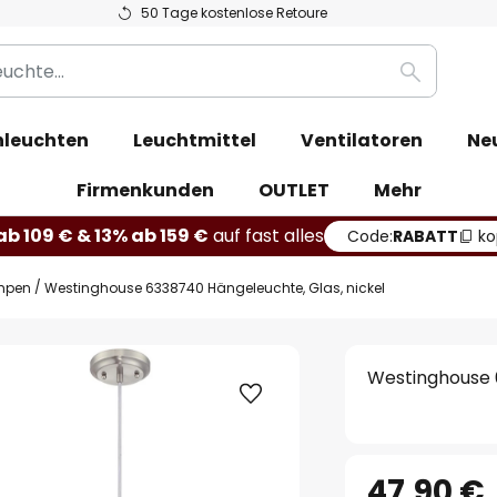
50 Tage kostenlose Retoure
Suche
leuchten
Leuchtmittel
Ventilatoren
Ne
Firmenkunden
OUTLET
Mehr
b 109 € & 13% ab 159 €
auf fast alles
Code:
RABATT
ko
mpen
Westinghouse 6338740 Hängeleuchte, Glas, nickel
Westinghouse 
47,90 €