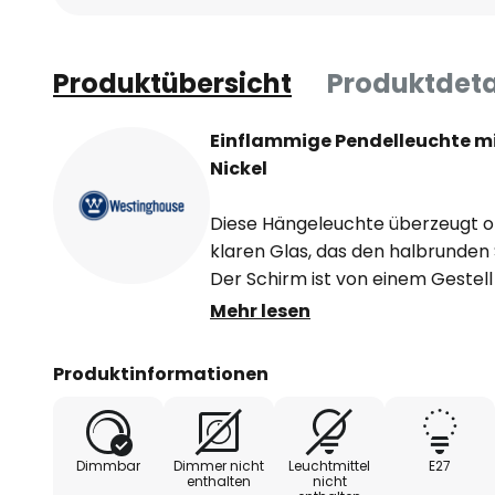
Produktübersicht
Produktdeta
Einflammige Pendelleuchte mi
Nickel
Diese Hängeleuchte überzeugt op
klaren Glas, das den halbrunden 
Der Schirm ist von einem Gestell
Nickel-Finish belegt ist und dem 
Mehr lesen
schmeichelt. Die nickelfarbene O
Baldachin wieder. Das geflochten
Produktinformationen
aufgehängt ist, wirkt dezent und 
wird eine attraktive, lebhafte Be
wenig Retro- und Industrial-Styl
Dimmbar
Dimmer nicht
Leuchtmittel
E27
bringt. Sie eignet sich ideal zur
enthalten
nicht