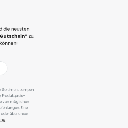
d die neusten
Gutschein*
zu,
 können!
em Sortiment Lampen
 Produktpreis-
te von möglichen
fehlungen. Eine
 oder über unser
ung
.