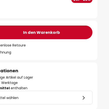
In den Warenkorb
tenlose Retoure
chnung
mationen
ge Artikel auf Lager
- 3 Werktage
mittel
enthalten
ttel wählen