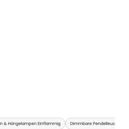
en & Hängelampen Einflammig
Dimmbare Pendelleuchten 