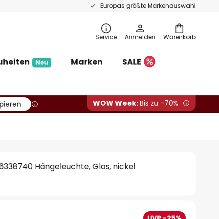
Europas größte Markenauswahl
Service
Anmelden
Warenkorb
uheiten
Marken
SALE
Neu
WOW Week:
Bis zu -70%
pieren
6338740 Hängeleuchte, Glas, nickel
UVP -25%