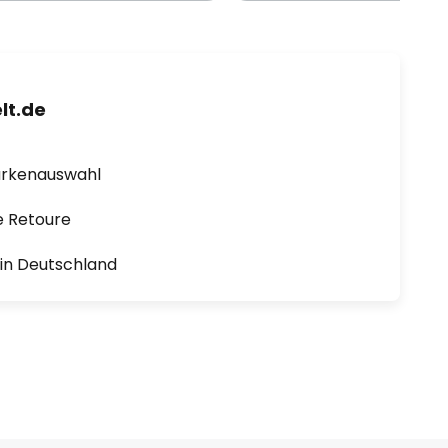
lt.de
arkenauswahl
e Retoure
1 in Deutschland