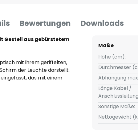
ils
Bewertungen
Downloads
t Gestell aus gebürstetem
Maße
Höhe (cm):
tisch mit ihrem geriffelten,
Durchmesser (c
Schirm der Leuchte darstellt.
 eingefasst, das mit einem
Abhängung max
klaren Glas glanzvoll
Länge Kabel /
ptik findet sich im runden
Anschlussleitun
e Seil, mit dem die Leuchte
Sonstige Maße:
unauffällig. Mit dieser Leuchte
leuchtung geschaffen, die ein
Nettogewicht (k
e in die eigenen vier Wände
 Allgemeinbeleuchtung. Durch den