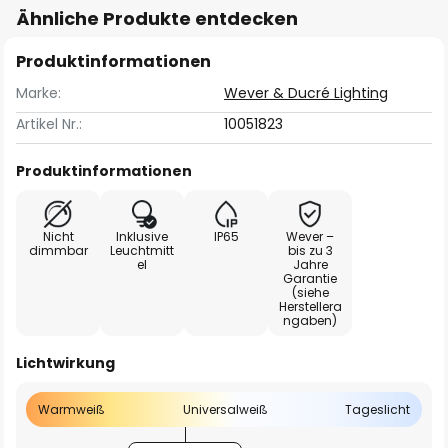
Ähnliche Produkte entdecken
Produktinformationen
Marke:
Wever & Ducré Lighting
Artikel Nr.:
10051823
Produktinformationen
Nicht
Inklusive
IP65
Wever –
dimmbar
Leuchtmitt
bis zu 3
el
Jahre
Garantie
(siehe
Herstellera
ngaben)
Lichtwirkung
Warmweiß
Universalweiß
Tageslicht