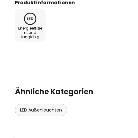
Produktinformationen
und ist hier jeweils an der Unte
bestückt. Damit eignet sich Palos
Ausleuchtung eines Fußwegs un
Energieeffizie
zugleich.
nt und
langlebig
- Schutzart: IP65
- Wide-Flood-Optik
- inkl. Betriebsgerät
Ähnliche Kategorien
- extern Phasen-dimmbar
- mit Montageplatte zum Versc
LED Außenleuchten
enthalten)