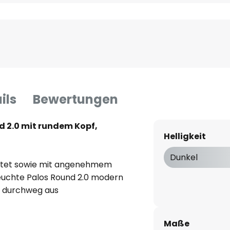
ils
Bewertungen
d 2.0 mit rundem Kopf,
Helligkeit
Dunkel
altet sowie mit angenehmem
leuchte Palos Round 2.0 modern
st durchweg aus
d gliedert sich in einen
er Quaderform sowie einen
Maße
 beidseitig über dem Korpus aus