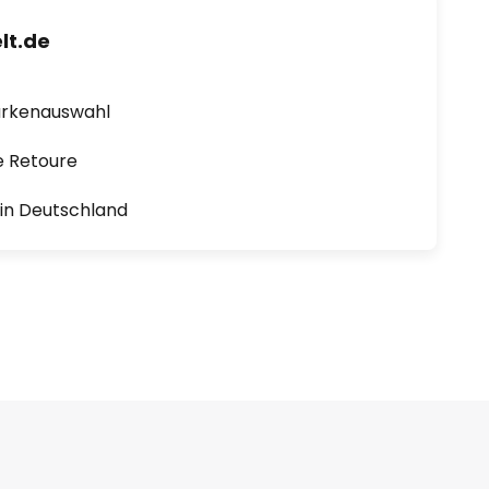
lt.de
arkenauswahl
e Retoure
1 in Deutschland