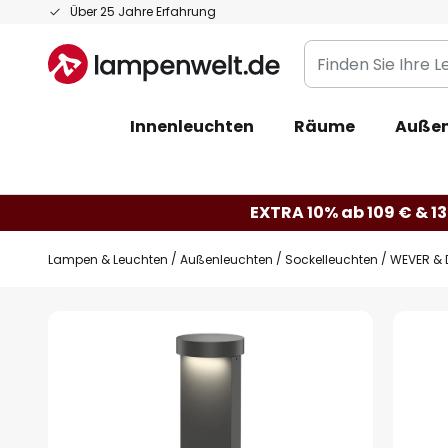
Zum
Über 25 Jahre Erfahrung
Inhalt
Finden
springen
Sie
Ihre
Innenleuchten
Räume
Außen
Leuchte...
EXTRA 10% ab 109 € & 13
Lampen & Leuchten
Außenleuchten
Sockelleuchten
WEVER & 
Zum
Ende
der
Bildgalerie
springen