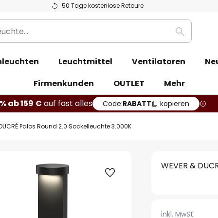
50 Tage kostenlose Retoure
Suche
leuchten
Leuchtmittel
Ventilatoren
Ne
Firmenkunden
OUTLET
Mehr
% ab 159 €
auf fast alles
Code:
RABATT
kopieren
DUCRÉ Palos Round 2.0 Sockelleuchte 3.000K
WEVER & DUCRÉ
inkl. MwSt.