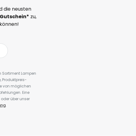
d die neusten
Gutschein*
zu,
 können!
em Sortiment Lampen
 Produktpreis-
te von möglichen
fehlungen. Eine
 oder über unser
ung
.