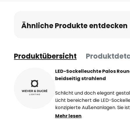
Anfang
der
Bildgalerie
Ähnliche Produkte entdecken
springen
Produktübersicht
Produktdeta
LED-Sockelleuchte Palos Roun
beidseitig strahlend
Schlicht und doch elegant gest
Licht bereichert die LED-Sockel
konzipierte Außenanlagen. Sie i
Aluminiumdruckguss gearbeitet un
Mehr lesen
Montagefuß und Korpus in flach
kreisrunden Kopf. Letzterer lädt