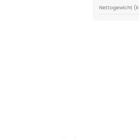
rseite mit warmweißen LEDs
Nettogewicht (k
 Round 2.0 ideal zur blendfreien
d der angrenzenden Grünfläche
hrauben (Schrauben nicht