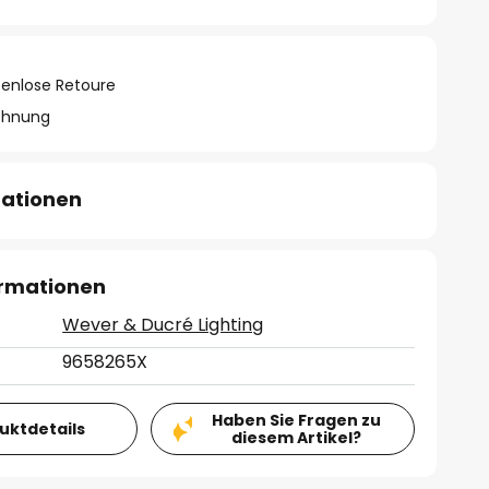
tenlose Retoure
chnung
mationen
ormationen
Wever & Ducré Lighting
9658265X
Haben Sie Fragen zu
duktdetails
diesem Artikel?