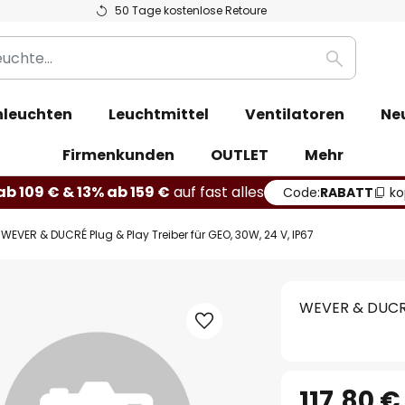
50 Tage kostenlose Retoure
Suche
leuchten
Leuchtmittel
Ventilatoren
Ne
Firmenkunden
OUTLET
Mehr
b 109 € & 13% ab 159 €
auf fast alles
Code:
RABATT
ko
WEVER & DUCRÉ Plug & Play Treiber für GEO, 30W, 24 V, IP67
WEVER & DUCRÉ 
117,80 €