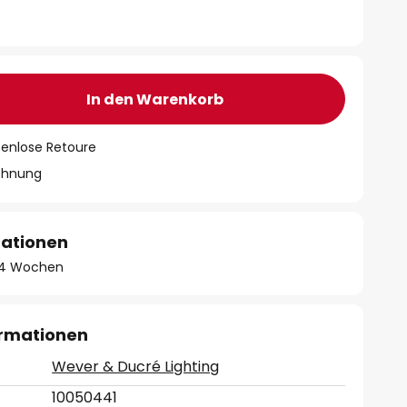
In den Warenkorb
tenlose Retoure
chnung
mationen
 - 4 Wochen
ormationen
Wever & Ducré Lighting
10050441