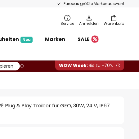
Europas größte Markenauswahl
Service
Anmelden
Warenkorb
uheiten
Marken
SALE
Neu
WOW Week:
Bis zu -70%
pieren
Plug & Play Treiber für GEO, 30W, 24 V, IP67