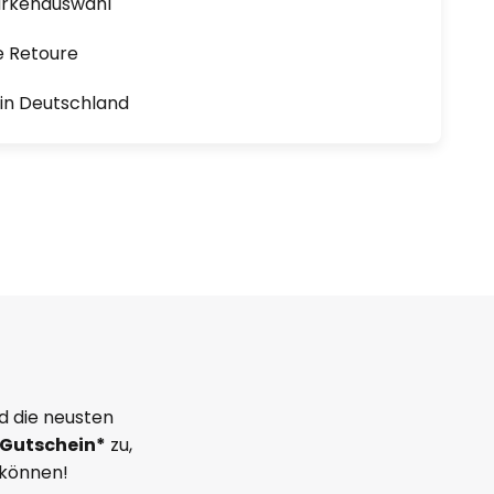
arkenauswahl
e Retoure
1 in Deutschland
d die neusten
Gutschein*
zu,
 können!