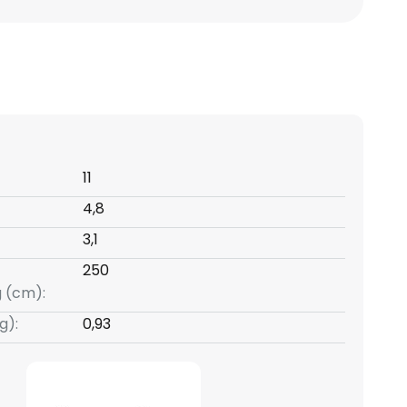
11
4,8
3,1
250
g (cm):
g):
0,93