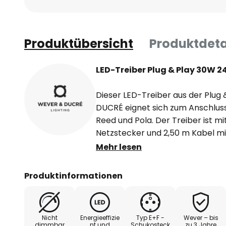
Produktübersicht
Produktdeta
LED-Treiber Plug & Play 30W 2
Dieser LED-Treiber aus der Plug
DUCRÉ eignet sich zum Anschluss
Reed und Pola. Der Treiber ist m
Netzstecker und 2,50 m Kabel mit
Leuchten ausgestattet.
Mehr lesen
Produktinformationen
Nicht
Energieeffizie
Typ E+F -
Wever – bis
dimmbar
nt und
Schukosteck
zu 3 Jahre