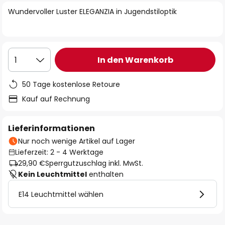
springen
Wundervoller Luster ELEGANZIA in Jugendstiloptik
In den Warenkorb
1
50 Tage kostenlose Retoure
Kauf auf Rechnung
Lieferinformationen
Nur noch wenige Artikel auf Lager
Lieferzeit: 2 - 4 Werktage
29,90 €
Sperrgutzuschlag inkl. MwSt.
Kein Leuchtmittel
enthalten
E14 Leuchtmittel wählen