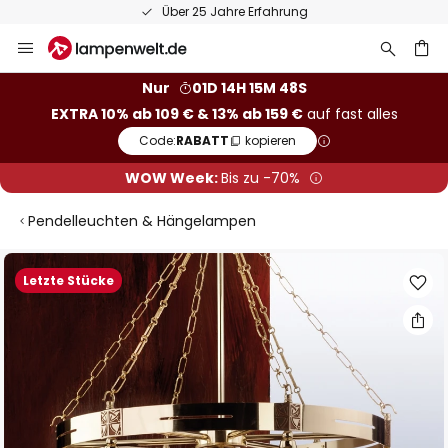
Über 25 Jahre Erfahrung
Zum
Inhalt
springen
he
Nur
01D 14H 15M 47S
EXTRA 10% ab 109 € & 13% ab 159 €
auf fast alles
Code:
RABATT
kopieren
WOW Week:
Bis zu -70%
Pendelleuchten & Hängelampen
Zum
Letzte Stücke
Ende
der
Bildgalerie
springen