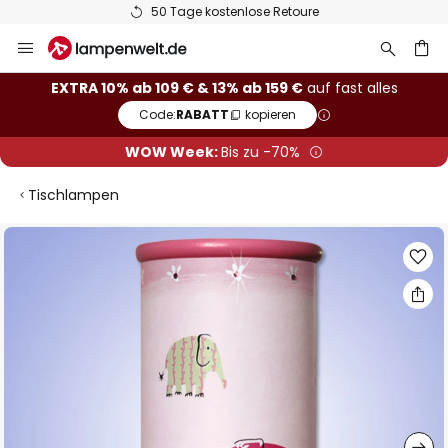
50 Tage kostenlose Retoure
Zum
Inhalt
springen
he
EXTRA 10% ab 109 € & 13% ab 159 €
auf fast alles
Code:
RABATT
kopieren
WOW Week:
Bis zu -70%
Tischlampen
Zum
Ende
der
Bildgalerie
springen