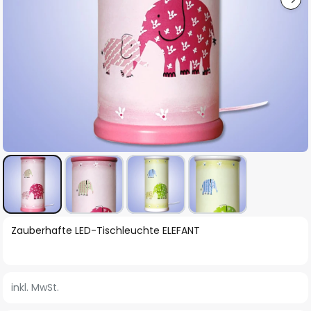
Zum
Zauberhafte LED-Tischleuchte ELEFANT
Anfang
der
Bildgalerie
inkl. MwSt.
springen