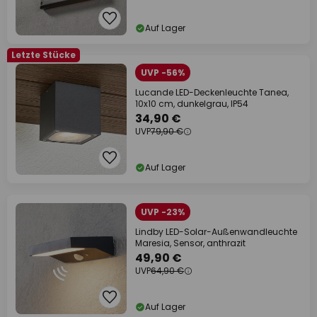
Auf Lager
Letzte Stücke
UVP -56%
Lucande LED-Deckenleuchte Tanea,
10x10 cm, dunkelgrau, IP54
34,90 €
UVP
79,90 €
Auf Lager
UVP -23%
Lindby LED-Solar-Außenwandleuchte
Maresia, Sensor, anthrazit
49,90 €
UVP
64,90 €
Auf Lager