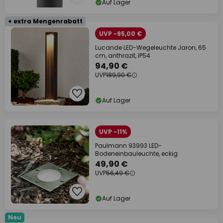
Auf Lager
+ extra Mengenrabatt
UVP -95,00 €
Lucande LED-Wegeleuchte Jaron, 65
cm, anthrazit, IP54
94,90 €
UVP
189,90 €
Auf Lager
UVP -11%
Paulmann 93993 LED-
Bodeneinbauleuchte, eckig
49,90 €
UVP
56,49 €
Auf Lager
Neu