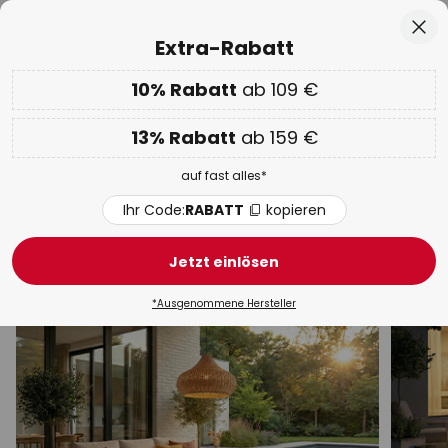
50 Tage kostenlose Retoure
Zum
Sch
Extra-Rabatt
Inhalt
springen
he
10% Rabatt
ab 109 €
Nur
02D 16H 34M 20S
EXTRA 10% ab 109 € & 13% ab 159 €
auf fast alles
13% Rabatt
ab 159 €
Code:
RABATT
kopieren
auf fast alles*
WOW Week:
Bis zu -70%
Ihr Code:
RABATT
kopieren
Außenleuchten
Jetzt einlösen
Wandleuchten
Mit Bewegungsmelder
Wegeleucht
*Ausgenommene Hersteller