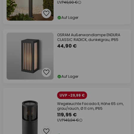
UVP
49,90 €
Auf Lager
OSRAM Außenwandlampe ENDURA
CLASSIC RADICK, dunkelgrau, IP65
44,90 €
Auf Lager
UVP -29,99 €
Wegeleuchte Facado II, Höhe 65 cm,
grau/rauch, Ø 11 cm, IP65
119,95 €
UVP
149,94 €