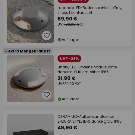
Lucande LED-Bodenstrahler Jeffrey,
silber, 1 Lichtaustritt
69,90 €
UVP
109,90 €
Auf Lager
+ extra Mengenrabatt
UVP -26%
Lindby LED-Bodeneinbauleuchte
Nandita, Ø 10 cm, silber, IP65
21,90 €
UVP
29,90 €
Auf Lager
OSRAM LED-Außenwandlampe
ENDURA STYLE IDRI, dunkelgrau, IP65
49,90 €