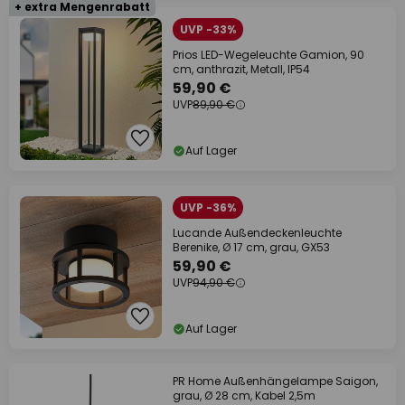
+ extra Mengenrabatt
UVP -33%
Prios LED-Wegeleuchte Gamion, 90
cm, anthrazit, Metall, IP54
59,90 €
UVP
89,90 €
Auf Lager
UVP -36%
Lucande Außendeckenleuchte
Berenike, Ø 17 cm, grau, GX53
59,90 €
UVP
94,90 €
Auf Lager
PR Home Außenhängelampe Saigon,
grau, Ø 28 cm, Kabel 2,5m