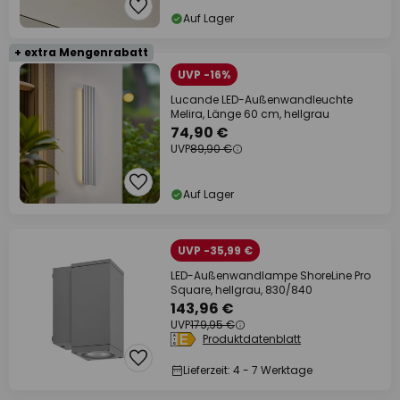
Auf Lager
+ extra Mengenrabatt
UVP -16%
Lucande LED-Außenwandleuchte
Melira, Länge 60 cm, hellgrau
74,90 €
UVP
89,90 €
Auf Lager
UVP -35,99 €
LED-Außenwandlampe ShoreLine Pro
Square, hellgrau, 830/840
143,96 €
UVP
179,95 €
Produktdatenblatt
Lieferzeit: 4 - 7 Werktage