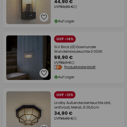
44,90 €
UVP
69,90 €
Auf Lager
UVP -14%
SLV Brick LED Downunder
Wandeinbauleuchte 3.000K
69,90 €
UVP
82,11 €
Produktdatenblatt
Auf Lager
UVP -12%
Lindby Außendeckenleuchte Idril,
anthrazit, Metall, Ø 26,5cm
34,90 €
UVP
39,90 €