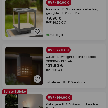
UVP -110,00 €
Lucande LED-Sockelleuchte Lealan,
grau, Metall, 23 cm, IP54
79,90 €
UVP
189,90 €
Auf Lager
UVP -22,04 €
Außen-Downlight Sidara Seaside,
anthrazit, IP54, E27
107,90 €
UVP
129,94 €
Lieferzeit: 8 - 12 Werktage
Letzte Stücke
UVP -140,00 €
Gebogene LED-Außenwandleuchte