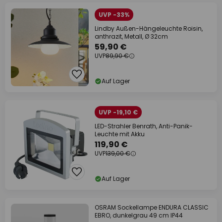
UVP -33%
Lindby Außen-Hängeleuchte Roisin,
anthrazit, Metall, Ø 32cm
59,90 €
UVP
89,90 €
Auf Lager
UVP -19,10 €
LED-Strahler Benrath, Anti-Panik-
Leuchte mit Akku
119,90 €
UVP
139,00 €
Auf Lager
OSRAM Sockellampe ENDURA CLASSIC
EBRO, dunkelgrau 49 cm IP44