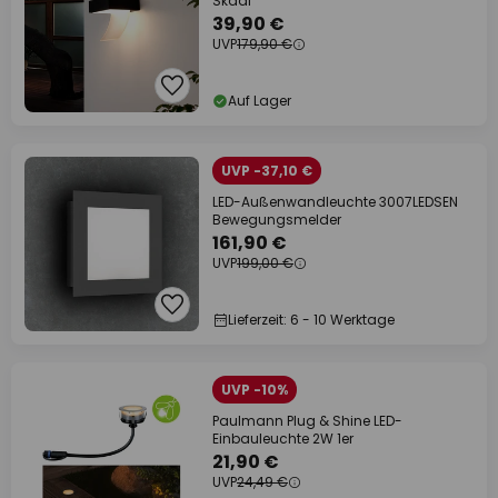
Skadi
39,90 €
UVP
179,90 €
Auf Lager
UVP -37,10 €
LED-Außenwandleuchte 3007LEDSEN
Bewegungsmelder
161,90 €
UVP
199,00 €
Lieferzeit: 6 - 10 Werktage
UVP -10%
Paulmann Plug & Shine LED-
Einbauleuchte 2W 1er
21,90 €
UVP
24,49 €