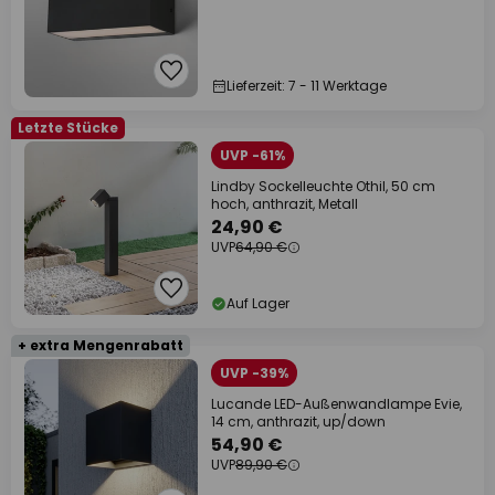
Lieferzeit: 7 - 11 Werktage
Letzte Stücke
UVP -61%
Lindby Sockelleuchte Othil, 50 cm
hoch, anthrazit, Metall
24,90 €
UVP
64,90 €
Auf Lager
+ extra Mengenrabatt
UVP -39%
Lucande LED-Außenwandlampe Evie,
14 cm, anthrazit, up/down
54,90 €
UVP
89,90 €