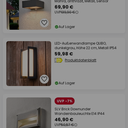
Mahra, anthrazit, Metall, Sensor
69,90 €
UVP
139,90 €
Auf Lager
LED-Außenwandlampe QUBO,
dunkelgrau, Höhe 22 cm, Metall IP54
59,98 €
Produktdatenblatt
Auf Lager
UVP -7%
SLV Brick Downunder
Wandeinbauleuchte E14 IP44
46,90 €
UVP
50,57 €