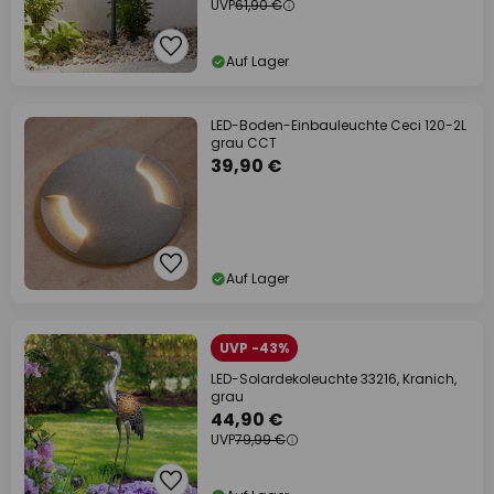
UVP
61,90 €
Auf Lager
LED-Boden-Einbauleuchte Ceci 120-2L
grau CCT
39,90 €
Auf Lager
UVP -43%
LED-Solardekoleuchte 33216, Kranich,
grau
44,90 €
UVP
79,99 €