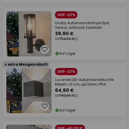
UVP -27%
Lindby Außenwandlampe Djori,
Sensor, anthrazit, Edelstahl
39,90 €
UVP
54,90 €
Auf Lager
+ extra Mengenrabatt
UVP -27%
Lucande LED-Außenwandleuchte
Merjem, 10 cm, up/down, IP54
64,90 €
UVP
89,90 €
Auf Lager
UVP -40,00 €