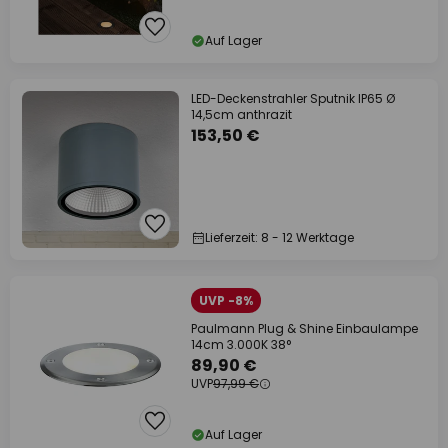
Auf Lager
LED-Deckenstrahler Sputnik IP65 Ø
14,5cm anthrazit
153,50 €
Lieferzeit: 8 - 12 Werktage
UVP -8%
Paulmann Plug & Shine Einbaulampe
14cm 3.000K 38°
89,90 €
UVP
97,99 €
Auf Lager