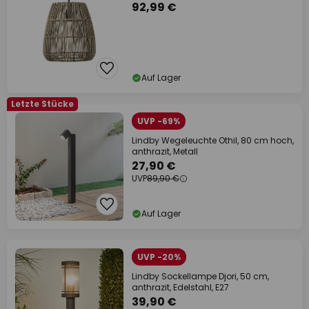
92,99 €
Auf Lager
Letzte Stücke
UVP -69%
Lindby Wegeleuchte Othil, 80 cm hoch,
anthrazit, Metall
27,90 €
UVP
89,90 €
Auf Lager
UVP -20%
Lindby Sockellampe Djori, 50 cm,
anthrazit, Edelstahl, E27
39,90 €