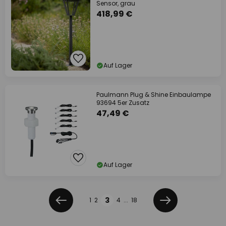
Sensor, grau
418,99 €
Auf Lager
Paulmann Plug & Shine Einbaulampe
93694 5er Zusatz
47,49 €
Auf Lager
Seite
Seite
3
1
2
4
...
18
Zurück
Weiter