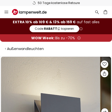
50 Tage kostenlose Retoure
Zum
Inhalt
springen
he
EXTRA 10% ab 109 € & 13% ab 159 €
auf fast alles
Code:
RABATT
kopieren
WOW Week:
Bis zu -70%
Außenwandleuchten
Zum
Ende
der
Bildgalerie
springen