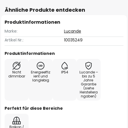
Ähnliche Produkte entdecken
Produktinformationen
Marke:
Lucande
Artikel Nr.:
10035249
Produktinformationen
Nicht
Energieeffiz
IP54
Lucande –
dimmbar
ient und
bis zu 5
langlebig
Jahre
Garantie
(siehe
Herstellera
ngaben)
Perfekt für diese Bereiche
Balkon /