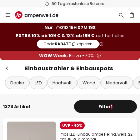
50 Tage kostenlose Retoure
Zum
Sch
Extra-Rabatt
Inhalt
springen
he
10% Rabatt
ab 109 €
Nur
01D 16H 07M 18S
EXTRA 10% ab 109 € & 13% ab 159 €
auf fast alles
13% Rabatt
ab 159 €
Code:
RABATT
kopieren
auf fast alles*
WOW Week:
Bis zu -70%
Ihr Code:
RABATT
kopieren
Einbaustrahler & Einbauspots
Jetzt einlösen
Decke
LED
Hochvolt
Wand
Niedervolt
*Ausgenommene Hersteller
1378 Artikel
Filter
1
UVP -40%
Prios LED-Einbaulampe Helina, weiß, 22
cm, 18 W, dimmbar