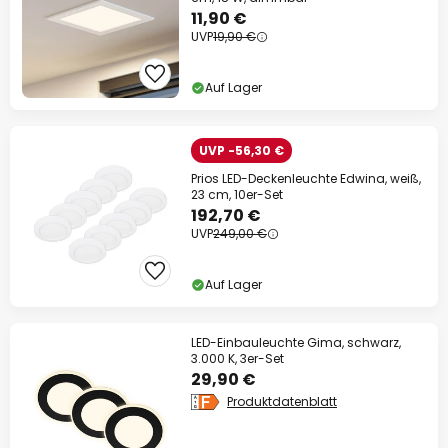
11,90 €
UVP
19,90 €
Auf Lager
UVP -56,30 €
Prios LED-Deckenleuchte Edwina, weiß,
23 cm, 10er-Set
192,70 €
UVP
249,00 €
Auf Lager
LED-Einbauleuchte Gima, schwarz,
3.000 K, 3er-Set
29,90 €
Produktdatenblatt