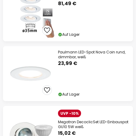
81,49 €
Auf Lager
Paulmann LED-Spot Nova Coin rund,
dimmbar, weiß
23,99 €
Auf Lager
UVP -10%
Megatron DecoclicSet LED-Einbauspot
GU10 5W weiß
15,02 €