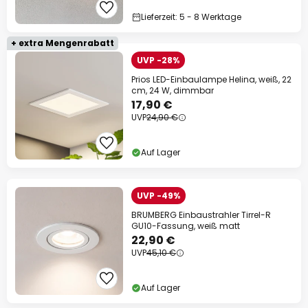
Lieferzeit: 5 - 8 Werktage
+ extra Mengenrabatt
UVP -28%
Prios LED-Einbaulampe Helina, weiß, 22
cm, 24 W, dimmbar
17,90 €
UVP
24,90 €
Auf Lager
UVP -49%
BRUMBERG Einbaustrahler Tirrel-R
GU10-Fassung, weiß matt
22,90 €
UVP
45,10 €
Auf Lager