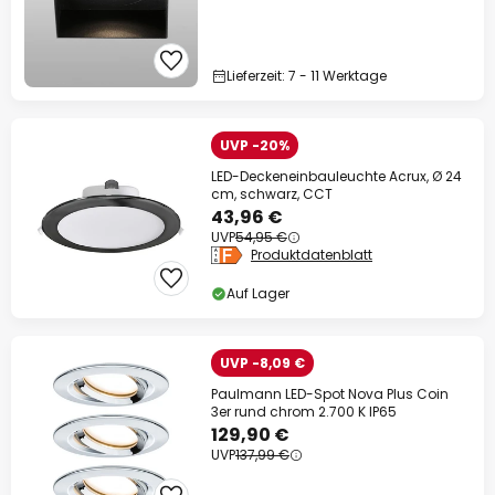
Lieferzeit: 7 - 11 Werktage
UVP -20%
LED-Deckeneinbauleuchte Acrux, Ø 24
cm, schwarz, CCT
43,96 €
UVP
54,95 €
Produktdatenblatt
Auf Lager
UVP -8,09 €
Paulmann LED-Spot Nova Plus Coin
3er rund chrom 2.700 K IP65
129,90 €
UVP
137,99 €