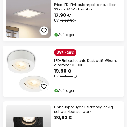
Prios LED-Einbaulampe Helina, silber,
22 cm, 24 W, dimmbar
17,90 €
UVP
19,90 €
Auf Lager
UVP -26%
LED-Einbauleuchte Desi, weiß, Ø9cm,
dimmbar, 3000K
19,90 €
UVP
26,90 €
Auf Lager
Einbauspot Hyde 1-flammig eckig
schwenkbar schwarz
30,93 €