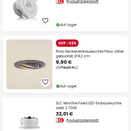
Produktdatenblatt
Auf Lager
UVP -33%
Prios Deckeneinbauleuchte Fibur, silber
gebürstet, Ø 8,2 cm
9,90 €
UVP
14,90 €
Auf Lager
SLC MiniOne Fixed LED-Einbauleuchte
weiß 2.700K
32,01 €
Produktdatenblatt