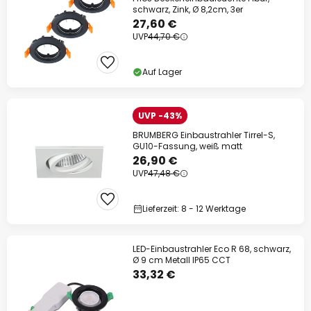
schwarz, Zink, Ø 8,2cm, 3er
27,60 €
UVP
44,70 €
Auf Lager
UVP -43%
BRUMBERG Einbaustrahler Tirrel-S,
GU10-Fassung, weiß matt
26,90 €
UVP
47,48 €
Lieferzeit: 8 - 12 Werktage
LED-Einbaustrahler Eco R 68, schwarz,
Ø 9 cm Metall IP65 CCT
33,32 €