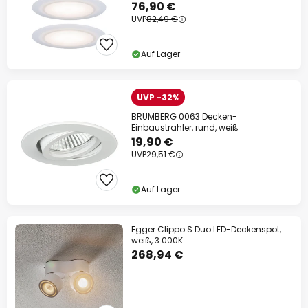
76,90 €
UVP
82,49 €
Auf Lager
UVP -32%
BRUMBERG 0063 Decken-
Einbaustrahler, rund, weiß
19,90 €
UVP
29,51 €
Auf Lager
Egger Clippo S Duo LED-Deckenspot,
weiß, 3.000K
268,94 €