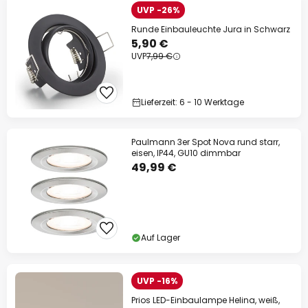
UVP -26%
Runde Einbauleuchte Jura in Schwarz
5,90 €
UVP
7,99 €
Lieferzeit: 6 - 10 Werktage
Paulmann 3er Spot Nova rund starr,
eisen, IP44, GU10 dimmbar
49,99 €
Auf Lager
UVP -16%
Prios LED-Einbaulampe Helina, weiß,