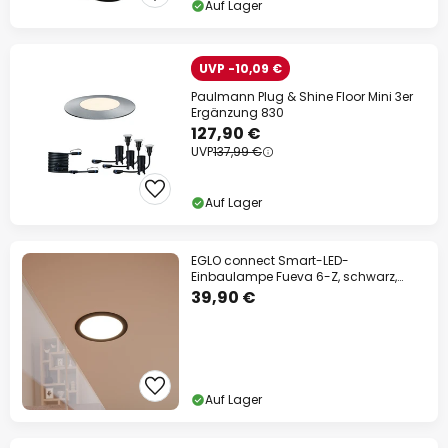
Auf Lager
UVP -10,09 €
Paulmann Plug & Shine Floor Mini 3er
Ergänzung 830
127,90 €
UVP
137,99 €
Auf Lager
EGLO connect Smart-LED-
Einbaulampe Fueva 6-Z, schwarz,
Ø16cm
39,90 €
Auf Lager