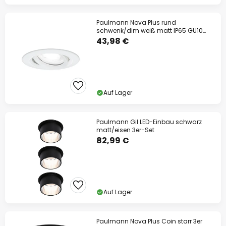
Paulmann Nova Plus rund
schwenk/dim weiß matt IP65 GU10
840
43,98 €
Auf Lager
Paulmann Gil LED-Einbau schwarz
matt/eisen 3er-Set
82,99 €
Auf Lager
Paulmann Nova Plus Coin starr 3er