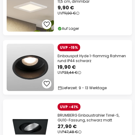
11,5 cm, dimmbar
9,90 €
UVP
11,90 €
Auf Lager
UVP -15%
Einbauspot Hyde 1-flammig Rahmen
rund IP44 schwarz
19,90 €
UVP
23,44 €
Lieferzeit: 9 - 13 Werktage
UVP -41%
BRUMBERG Einbaustrahler Tirrel-S,
GU10-Fassung, schwarz matt
27,90 €
UVP
47,48 €