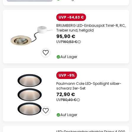
UVP -64,63 €
BRUMBERG LED-Einbauspot Tirrel-R, RC,
Treiber rund, hellgold
95,90 €
UVP
160,53 €
Auf Lager
UVP -9%
Paulmann Cole LED-Spotlight silber-
schwarz 3er-Set
72,90 €
UVP
80,49 €
Auf Lager
LED-Deckeneinbaustrahler Dione 4.000