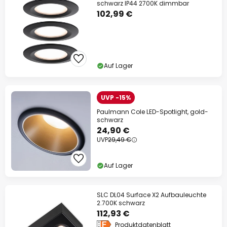
schwarz IP44 2700K dimmbar
102,99 €
Auf Lager
UVP -15%
Paulmann Cole LED-Spotlight, gold-
schwarz
24,90 €
UVP
29,49 €
Auf Lager
SLC DL04 Surface X2 Aufbauleuchte
2.700K schwarz
112,93 €
Produktdatenblatt