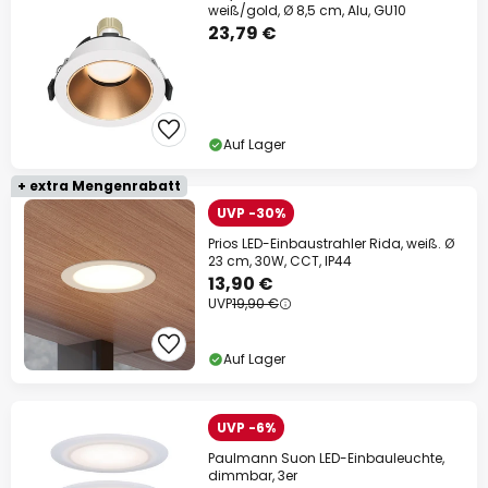
weiß/gold, Ø 8,5 cm, Alu, GU10
23,79 €
Auf Lager
+ extra Mengenrabatt
UVP -30%
Prios LED-Einbaustrahler Rida, weiß. Ø
23 cm, 30W, CCT, IP44
13,90 €
UVP
19,90 €
Auf Lager
UVP -6%
Paulmann Suon LED-Einbauleuchte,
dimmbar, 3er