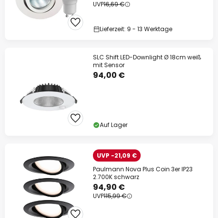
UVP
16,69 €
Lieferzeit: 9 - 13 Werktage
SLC Shift LED-Downlight Ø 18cm weiß
mit Sensor
94,00 €
Auf Lager
UVP -21,09 €
Paulmann Nova Plus Coin 3er IP23
2.700K schwarz
94,90 €
UVP
115,99 €