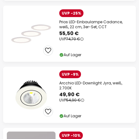
UVP -25%
Prios LED-Einbaulampe Cadance,
weiß, 22 cm, 3er-Set, CCT
55,50 €
UVP
74,70 €
Auf Lager
UVP -9%
Arcchio LED-Downlight Jyra, weiß,
2.700K
49,90 €
UVP
54,90 €
Auf Lager
UVP -10%