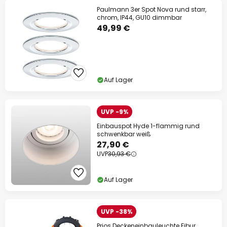
Paulmann 3er Spot Nova rund starr,
chrom, IP44, GU10 dimmbar
49,99 €
Auf Lager
UVP -9%
Einbauspot Hyde 1-flammig rund
schwenkbar weiß
27,90 €
UVP
30,93 €
Auf Lager
UVP -38%
Prios Deckeneinbauleuchte Fibur,