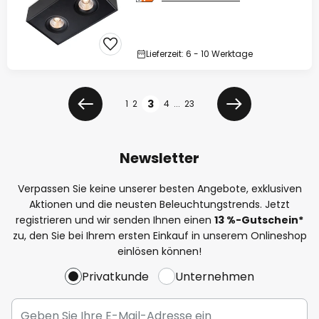
Lieferzeit: 6 - 10 Werktage
Seite
Seite
3
1
2
4
...
23
Zurück
Weiter
Newsletter
Verpassen Sie keine unserer besten Angebote, exklusiven
Aktionen und die neusten Beleuchtungstrends. Jetzt
registrieren und wir senden Ihnen einen
13
%
-Gutschein*
zu, den Sie bei Ihrem ersten Einkauf in unserem Onlineshop
einlösen können!
Privatkunde
Unternehmen