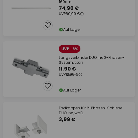
160cm
74,90 €
UVP
80,99 €
Auf Lager
UVP -8%
Längsverbinder DUOline 2-Phasen-
System, titan
11,90 €
UVP
12,99 €
Auf Lager
Endkappen für 2-Phasen-Schiene
DUOline, weiß
3,99 €