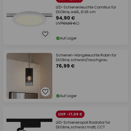
LED-Schienenleuchte Camillus für
DUOline, weiß, Ø 26 cm
94,90 €
UVP
101,99 €
Auf Lager
Schienen-Hängeleuchte Robin für
DUOline, schwarz/rauchgrau
76,99 €
Auf Lager
UVP -17,09 €
LED-Schienenspot Radiator für
DUOline, schwarz matt, CCT