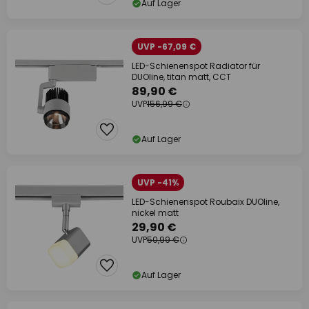
Auf Lager
UVP -67,09 €
LED-Schienenspot Radiator für
DUOline, titan matt, CCT
89,90 €
UVP
156,99 €
Auf Lager
UVP -41%
LED-Schienenspot Roubaix DUOline,
nickel matt
29,90 €
UVP
50,99 €
Auf Lager