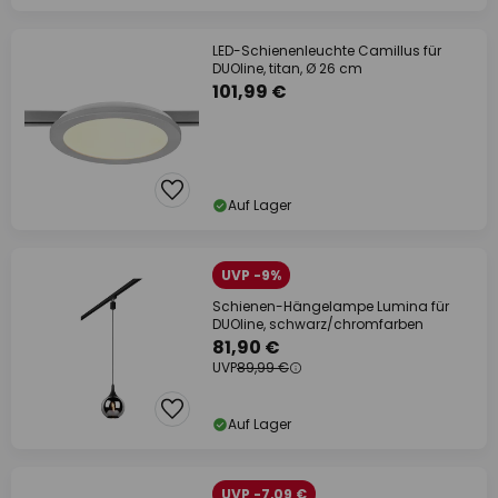
LED-Schienenleuchte Camillus für
DUOline, titan, Ø 26 cm
101,99 €
Auf Lager
UVP -9%
Schienen-Hängelampe Lumina für
DUOline, schwarz/chromfarben
81,90 €
UVP
89,99 €
Auf Lager
UVP -7,09 €