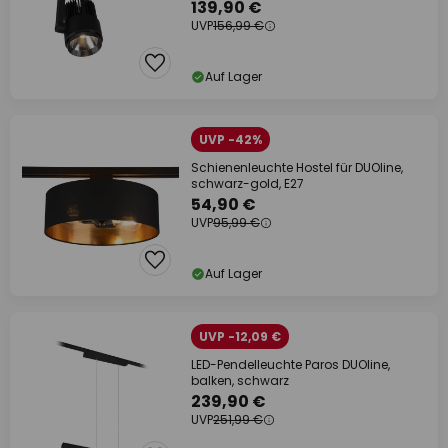
139,90 €
UVP
156,99 €
Auf Lager
UVP -42%
Schienenleuchte Hostel für DUOline,
schwarz-gold, E27
54,90 €
UVP
95,99 €
Auf Lager
UVP -12,09 €
LED-Pendelleuchte Paros DUOline,
balken, schwarz
239,90 €
UVP
251,99 €