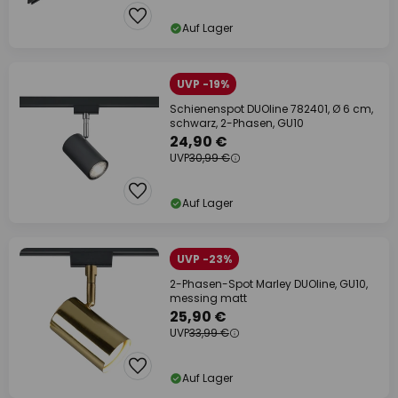
Auf Lager
UVP -19%
Schienenspot DUOline 782401, Ø 6 cm,
schwarz, 2-Phasen, GU10
24,90 €
UVP
30,99 €
Auf Lager
UVP -23%
2-Phasen-Spot Marley DUOline, GU10,
messing matt
25,90 €
UVP
33,99 €
Auf Lager