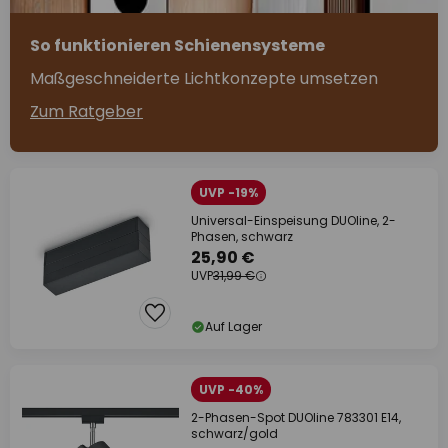
So funktionieren Schienensysteme
Maßgeschneiderte Lichtkonzepte umsetzen
Zum Ratgeber
UVP -19%
Universal-Einspeisung DUOline, 2-
Phasen, schwarz
25,90 €
UVP
31,99 €
Auf Lager
UVP -40%
2-Phasen-Spot DUOline 783301 E14,
schwarz/gold