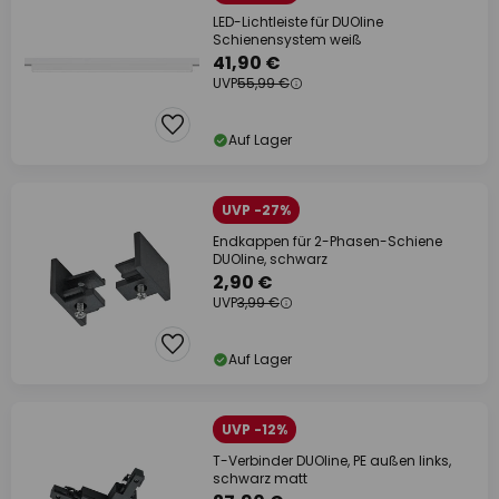
LED-Lichtleiste für DUOline
Schienensystem weiß
41,90 €
UVP
55,99 €
Auf Lager
UVP -27%
Endkappen für 2-Phasen-Schiene
DUOline, schwarz
2,90 €
UVP
3,99 €
Auf Lager
UVP -12%
T-Verbinder DUOline, PE außen links,
schwarz matt