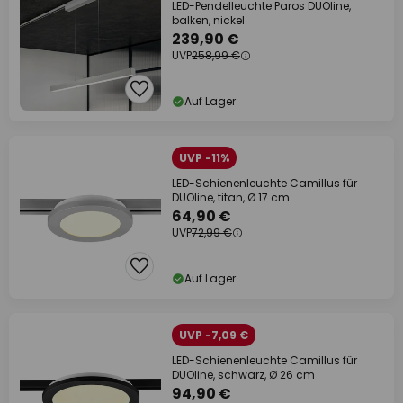
LED-Pendelleuchte Paros DUOline,
balken, nickel
239,90 €
UVP
258,99 €
Auf Lager
UVP -11%
LED-Schienenleuchte Camillus für
DUOline, titan, Ø 17 cm
64,90 €
UVP
72,99 €
Auf Lager
UVP -7,09 €
LED-Schienenleuchte Camillus für
DUOline, schwarz, Ø 26 cm
94,90 €