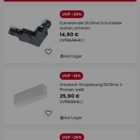
UVP -29%
Eckverbinder DUOline Schutzleiter
außen, schwarz
14,90 €
UVP
20,99 €
Auf Lager
UVP -19%
Universal-Einspeisung DUOline, 2-
Phasen, weiß
25,90 €
UVP
31,99 €
Auf Lager
UVP -25%