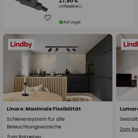
27,90 €
UVP
31,99 €
Auf Lager
Linaro: Maximale Flexibilität
Lumaro
Schienensystem für alle
Gestalt
Beleuchtungswünsche
Zum Ra
Zum Ratgeber