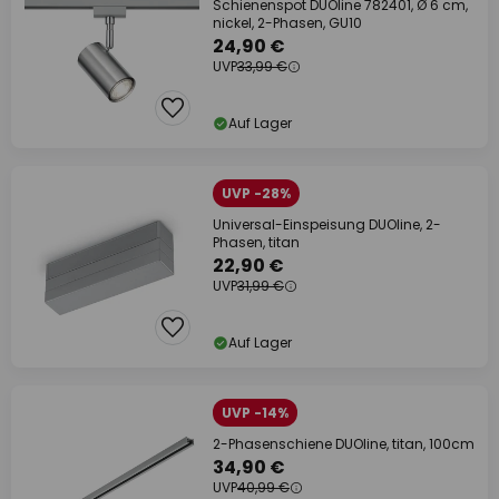
Schienenspot DUOline 782401, Ø 6 cm,
nickel, 2-Phasen, GU10
24,90 €
UVP
33,99 €
Auf Lager
UVP -28%
Universal-Einspeisung DUOline, 2-
Phasen, titan
22,90 €
UVP
31,99 €
Auf Lager
UVP -14%
2-Phasenschiene DUOline, titan, 100cm
34,90 €
UVP
40,99 €