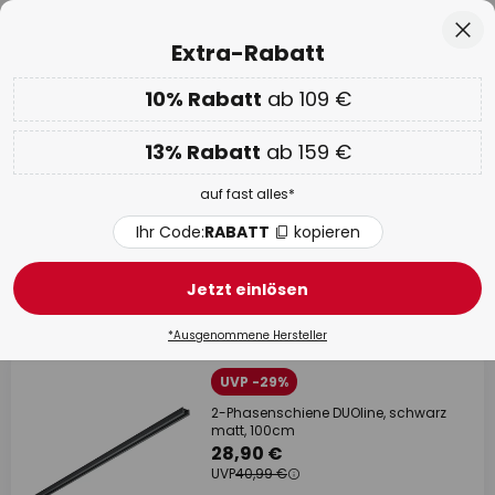
50 Tage kostenlose Retoure
Zum
Sch
Extra-Rabatt
Inhalt
springen
he
10% Rabatt
ab 109 €
Nur
02D 03H 32M 44S
EXTRA 10% ab 109 € & 13% ab 159 €
auf fast alles
13% Rabatt
ab 159 €
Code:
RABATT
kopieren
auf fast alles*
WOW Week:
Bis zu -70%
Ihr Code:
RABATT
kopieren
Trio DUOline Schienensystem
Jetzt einlösen
109 Artikel
Filter
*Ausgenommene Hersteller
UVP -29%
2-Phasenschiene DUOline, schwarz
matt, 100cm
28,90 €
UVP
40,99 €