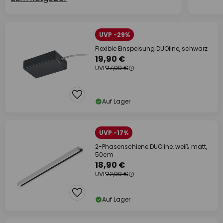
UVP -29%
Flexible Einspeisung DUOline, schwarz
19,90 €
UVP
27,99 €
Auf Lager
UVP -17%
2-Phasenschiene DUOline, weiß matt,
50cm
18,90 €
UVP
22,99 €
Auf Lager