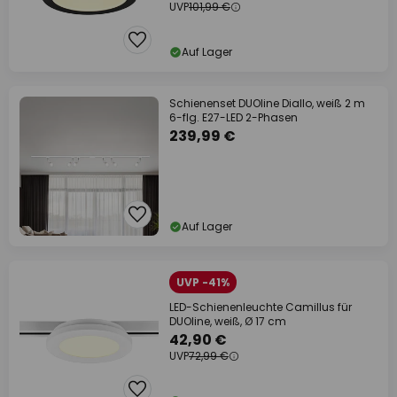
UVP
101,99 €
Auf Lager
Schienenset DUOline Diallo, weiß 2 m
6-flg. E27-LED 2-Phasen
239,99 €
Auf Lager
UVP -41%
LED-Schienenleuchte Camillus für
DUOline, weiß, Ø 17 cm
42,90 €
UVP
72,99 €