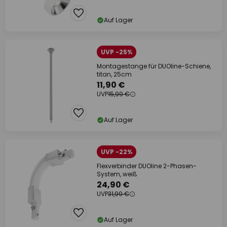
Auf Lager
UVP -25%
Montagestange für DUOline-Schiene,
titan, 25cm
11,90 €
UVP
15,99 €
Auf Lager
UVP -22%
Flexverbinder DUOline 2-Phasen-
System, weiß
24,90 €
UVP
31,99 €
Auf Lager