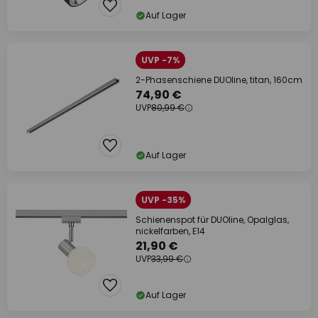
Auf Lager
UVP -7%
2-Phasenschiene DUOline, titan, 160cm
74,90 €
UVP
80,99 €
Auf Lager
UVP -35%
Schienenspot für DUOline, Opalglas,
nickelfarben, E14
21,90 €
UVP
33,99 €
Auf Lager