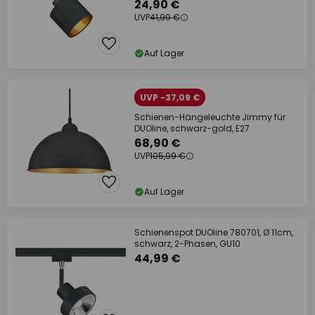
24,90 €
UVP
41,99 €
Auf Lager
UVP -37,09 €
Schienen-Hängeleuchte Jimmy für
DUOline, schwarz-gold, E27
68,90 €
UVP
105,99 €
Auf Lager
Schienenspot DUOline 780701, Ø 11cm,
schwarz, 2-Phasen, GU10
44,99 €