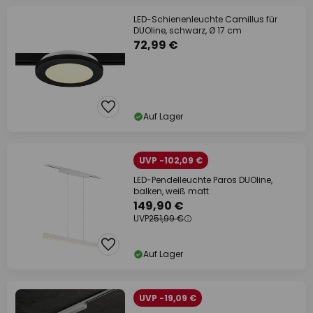
LED-Schienenleuchte Camillus für
DUOline, schwarz, Ø 17 cm
72,99 €
Auf Lager
UVP -102,09 €
LED-Pendelleuchte Paros DUOline,
balken, weiß matt
149,90 €
UVP
251,99 €
Auf Lager
UVP -19,09 €