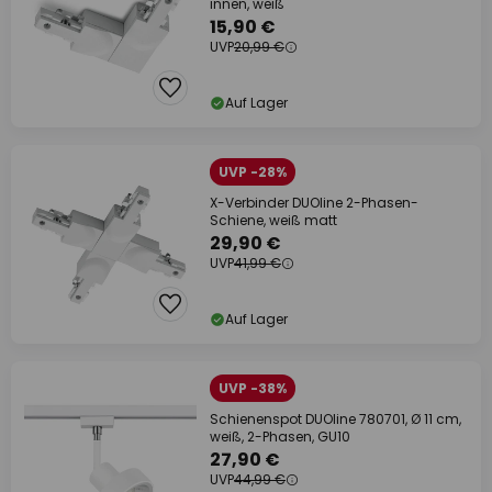
innen, weiß
15,90 €
UVP
20,99 €
Auf Lager
UVP -28%
X-Verbinder DUOline 2-Phasen-
Schiene, weiß matt
29,90 €
UVP
41,99 €
Auf Lager
UVP -38%
Schienenspot DUOline 780701, Ø 11 cm,
weiß, 2-Phasen, GU10
27,90 €
UVP
44,99 €