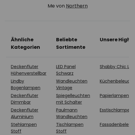
Me von
Northern
Ähnliche
Beliebte
Unsere Highli
Kategorien
Sortimente
Deckenfluter
LED Panel
Shabby Chic La
Höhenverstellbar
Schwarz
Lindby
Wandleuchten
Küchenbeleuch
Bogenlampen
Vintage
Deckenfluter
Spiegelleuchten
Papierlampen
Dimmbar
mit Schalter
Deckenfluter
Paulmann
Esstischlampen
Aluminium
Wandleuchten
Stehlampen
Tischlampen
Fassadenbeleuc
Stoff
Stoff