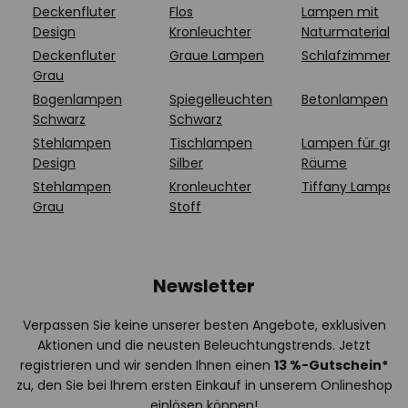
Deckenfluter
Flos
Lampen mit
Design
Kronleuchter
Naturmaterialie
Deckenfluter
Graue Lampen
Schlafzimmerl
Grau
Bogenlampen
Spiegelleuchten
Betonlampen
Schwarz
Schwarz
Stehlampen
Tischlampen
Lampen für gro
Design
Silber
Räume
Stehlampen
Kronleuchter
Tiffany Lampen
Grau
Stoff
Newsletter
Verpassen Sie keine unserer besten Angebote, exklusiven
Aktionen und die neusten Beleuchtungstrends. Jetzt
registrieren und wir senden Ihnen einen
13
%
-Gutschein*
zu, den Sie bei Ihrem ersten Einkauf in unserem Onlineshop
einlösen können!