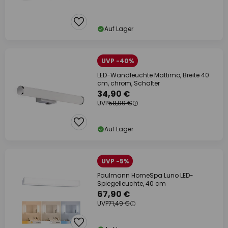
Auf Lager
UVP -40%
LED-Wandleuchte Mattimo, Breite 40
cm, chrom, Schalter
34,90 €
UVP
58,99 €
Auf Lager
UVP -5%
Paulmann HomeSpa Luno LED-
Spiegelleuchte, 40 cm
67,90 €
UVP
71,49 €