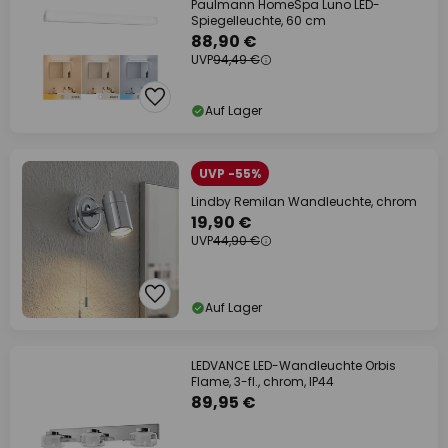
Paulmann HomeSpa Luno LED-
Spiegelleuchte, 60 cm
88,90 €
UVP
94,49 €
Auf Lager
UVP -55%
Lindby Remilan Wandleuchte, chrom
19,90 €
UVP
44,90 €
Auf Lager
LEDVANCE LED-Wandleuchte Orbis
Flame, 3-fl., chrom, IP44
89,95 €