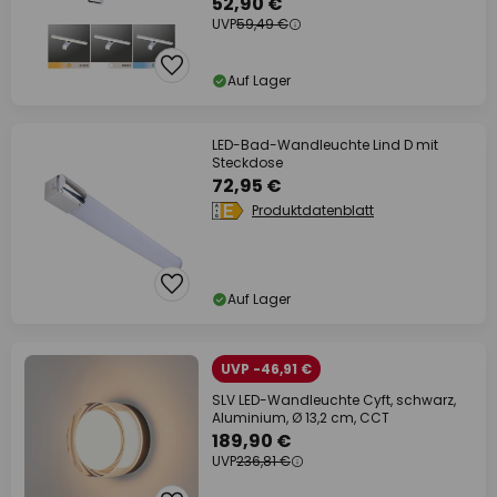
52,90 €
UVP
59,49 €
Auf Lager
LED-Bad-Wandleuchte Lind D mit
Steckdose
72,95 €
Produktdatenblatt
Auf Lager
UVP -46,91 €
SLV LED-Wandleuchte Cyft, schwarz,
Aluminium, Ø 13,2 cm, CCT
189,90 €
UVP
236,81 €