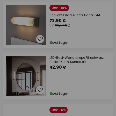
UVP -18%
Schlichte Badleuchte Liana IP44
73,90 €
UVP
90,44 €
Auf Lager
LED-Bad-Wandlampe Pil, schwarz,
Breite 35 cm, Kunststoff
42,90 €
Auf Lager
UVP -6%