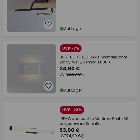
Auf Lager
UVP -7%
JUST LIGHT. LED-Akku-Wandleuchte
Ziddy, weiß, Sensor 3.000 K
24,90 €
UVP
26,89 €
Auf Lager
UVP -28%
LED-Wandleuchte Mattimo, Breite 60
cm, schwarz, Schalter
53,90 €
UVP
74,99 €