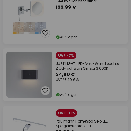
IP44 mit Schalter, silber
155,99 €
Auf Lager
UVP -7%
JUST LIGHT. LED-Akku-Wandleuchte
Ziddy schwarz Sensor 3.000K
24,90 €
UVP
26,89 €
Auf Lager
UVP -11%
Paulmann HomeSpa Selo LED-
Spiegelleuchte, CCT