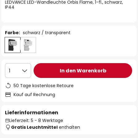
springen
LEDVANCE LED-Wandleuchte Orbis Flame, 1-fl., schwarz,
IP44
Farbe:
schwarz / transparent
In den Warenkorb
1
50 Tage kostenlose Retoure
Kauf auf Rechnung
Lieferinformationen
Lieferzeit: 5 - 8 Werktage
Gratis Leuchtmittel
enthalten