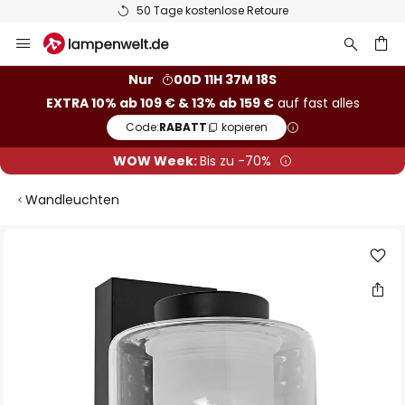
50 Tage kostenlose Retoure
Zum
Inhalt
springen
he
Nur
00D 11H 37M 18S
EXTRA 10% ab 109 € & 13% ab 159 €
auf fast alles
Code:
RABATT
kopieren
WOW Week:
Bis zu -70%
Wandleuchten
Zum
Ende
der
Bildgalerie
springen