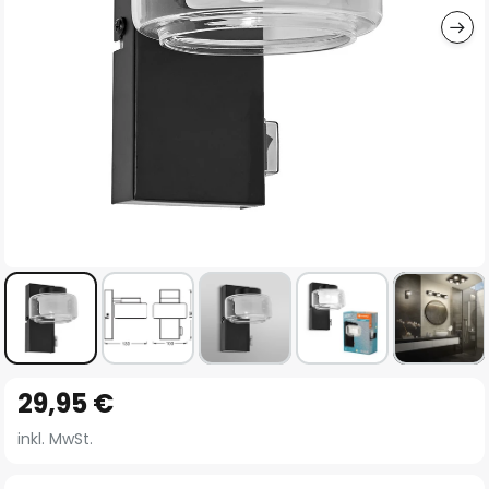
Zum
29,95 €
Anfang
der
inkl. MwSt.
Bildgalerie