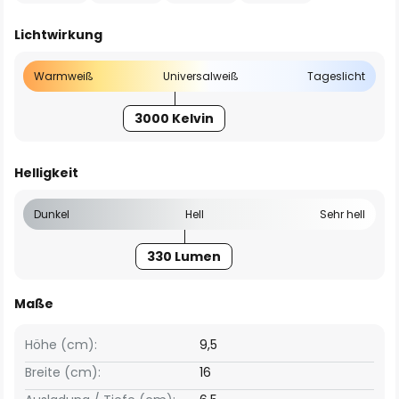
Lichtwirkung
Warmweiß
Universalweiß
Tageslicht
3000 Kelvin
Helligkeit
Dunkel
Hell
Sehr hell
330 Lumen
Maße
Höhe (cm):
9,5
Breite (cm):
16