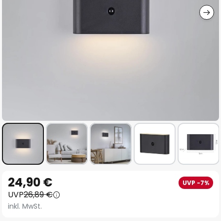
Zum
24,90 €
UVP -7%
Anfang
UVP
26,89 €
der
inkl. MwSt.
Bildgalerie