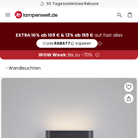
50 Tage kostenlose Retoure
Zum
Inhalt
springen
he
EXTRA 10% ab 109 € & 13% ab 159 €
auf fast alles
Code:
RABATT
kopieren
WOW Week:
Bis zu -70%
Wandleuchten
Zum
Ende
der
Bildgalerie
springen