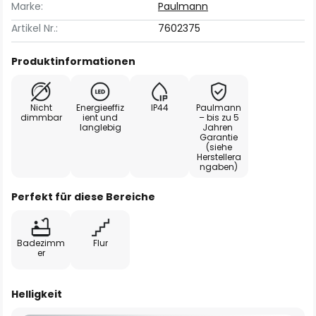
Marke:
Paulmann
Artikel Nr.:
7602375
Produktinformationen
Nicht
Energieeffiz
IP44
Paulmann
dimmbar
ient und
– bis zu 5
langlebig
Jahren
Garantie
(siehe
Herstellera
ngaben)
Perfekt für diese Bereiche
Badezimm
Flur
er
Helligkeit