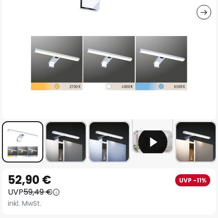
Zum
52,90 €
UVP -11%
Anfang
UVP
59,49 €
der
inkl. MwSt.
Bildgalerie