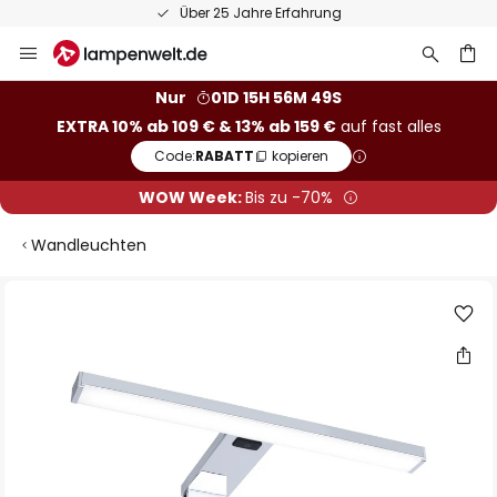
Über 25 Jahre Erfahrung
Zum
Inhalt
springen
he
Nur
01D 15H 56M 49S
EXTRA 10% ab 109 € & 13% ab 159 €
auf fast alles
Code:
RABATT
kopieren
WOW Week:
Bis zu -70%
Wandleuchten
Zum
Ende
der
Bildgalerie
springen