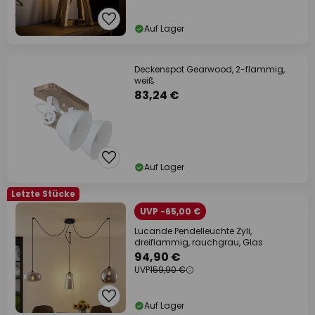
Auf Lager
Deckenspot Gearwood, 2-flammig,
weiß
83,24 €
Auf Lager
Letzte Stücke
UVP -65,00 €
Lucande Pendelleuchte Zyli,
dreiflammig, rauchgrau, Glas
94,90 €
UVP
159,90 €
Auf Lager