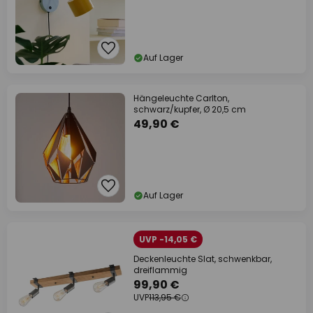
Auf Lager
Hängeleuchte Carlton,
schwarz/kupfer, Ø 20,5 cm
49,90 €
Auf Lager
UVP -14,05 €
Deckenleuchte Slat, schwenkbar,
dreiflammig
99,90 €
UVP
113,95 €