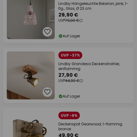
Lindby Hängeleuchte Belarion, pink, 1-
flg., Glas, Ø 23 cm
29,90 €
UVP
79,90 €
Auf Lager
UVP -37%
Lindby Grandesa Deckenstrahler,
einflammig
27,90 €
UVP
44,90 €
Auf Lager
UVP -6%
Deckenspot Gearwood, 1-flammig
bronze
49,90 €