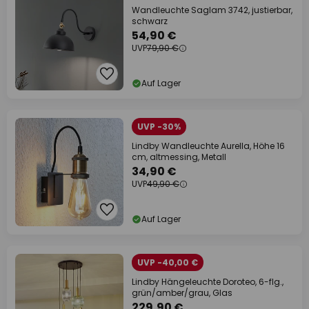
Wandleuchte Saglam 3742, justierbar,
schwarz
54,90 €
UVP
79,90 €
Auf Lager
UVP -30%
Lindby Wandleuchte Aurella, Höhe 16
cm, altmessing, Metall
34,90 €
UVP
49,90 €
Auf Lager
UVP -40,00 €
Lindby Hängeleuchte Doroteo, 6-flg.,
grün/amber/grau, Glas
229,90 €