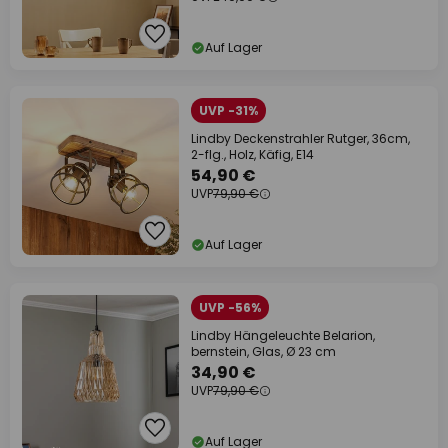
Auf Lager
UVP -31%
Lindby Deckenstrahler Rutger, 36cm,
2-flg., Holz, Käfig, E14
54,90 €
UVP
79,90 €
Auf Lager
UVP -56%
Lindby Hängeleuchte Belarion,
bernstein, Glas, Ø 23 cm
34,90 €
UVP
79,90 €
Auf Lager