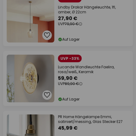
Lindby Drakar Hängeleuchte, 1fl,
amber, Ø 22cm
27,90 €
UVP
79,90 €
Auf Lager
UVP -33%
Lucande Wandleuchte Faelira,
rosa/weiß, Keramik
59,90 €
UVP
89,90 €
Auf Lager
PR Home Hängelampe Emmi,
satiniert/messing, Glas Stecker E27
45,99 €