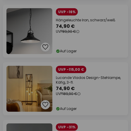
UVP -16%
Hängeleuchte Iron, schwarz/weiß
74,90 €
UVP
89,90 €
Auf Lager
UVP -115,00 €
Lucande Vlados Design-Stehlampe,
Käfig, 3-fl.
74,90 €
UVP
189,90 €
Auf Lager
UVP -31%