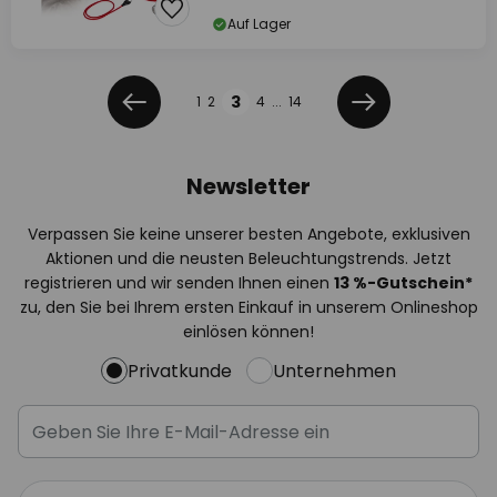
Auf Lager
Seite
Seite
3
1
2
4
...
14
Zurück
Weiter
Newsletter
Verpassen Sie keine unserer besten Angebote, exklusiven
Aktionen und die neusten Beleuchtungstrends. Jetzt
registrieren und wir senden Ihnen einen
13
%
-Gutschein*
zu, den Sie bei Ihrem ersten Einkauf in unserem Onlineshop
einlösen können!
Privatkunde
Unternehmen