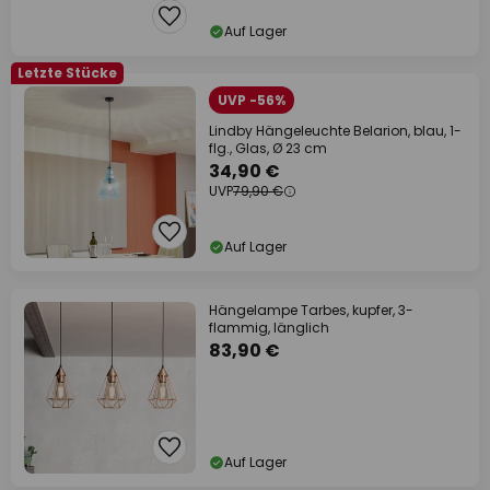
Auf Lager
Letzte Stücke
UVP -56%
Lindby Hängeleuchte Belarion, blau, 1-
flg., Glas, Ø 23 cm
34,90 €
UVP
79,90 €
Auf Lager
Hängelampe Tarbes, kupfer, 3-
flammig, länglich
83,90 €
Auf Lager