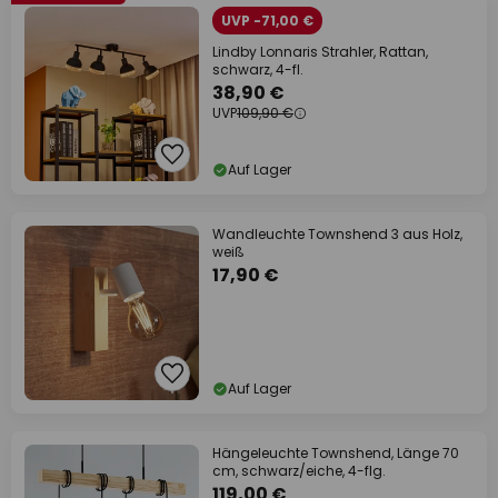
UVP -71,00 €
Lindby Lonnaris Strahler, Rattan,
schwarz, 4-fl.
38,90 €
UVP
109,90 €
Auf Lager
Wandleuchte Townshend 3 aus Holz,
weiß
17,90 €
Auf Lager
Hängeleuchte Townshend, Länge 70
cm, schwarz/eiche, 4-flg.
119,00 €