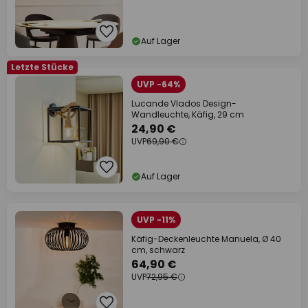
Auf Lager
Letzte Stücke
UVP -64%
Lucande Vlados Design-
Wandleuchte, Käfig, 29 cm
24,90 €
UVP
69,90 €
Auf Lager
UVP -11%
Käfig-Deckenleuchte Manuela, Ø 40
cm, schwarz
64,90 €
UVP
72,95 €