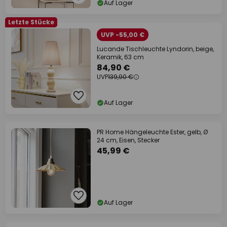
Auf Lager
Letzte Stücke
UVP -55,00 €
Lucande Tischleuchte Lyndorin, beige,
Keramik, 63 cm
84,90 €
UVP
139,90 €
Auf Lager
PR Home Hängeleuchte Ester, gelb, Ø
24 cm, Eisen, Stecker
45,99 €
Auf Lager