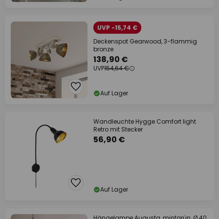
UVP -15,74 €
Deckenspot Gearwood, 3-flammig
bronze
138,90 €
UVP
154,64 €
Auf Lager
Wandleuchte Hygge Comfort light
Retro mit Stecker
56,90 €
Auf Lager
Hängelampe Augusta, mintgrün, Ø 40