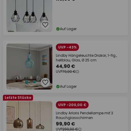
Auf Lager
UVP -43%
Lindby Hängeleuchte Drakar, 1-flg.,
hellblau, Glas, Ø 25 cm
44,90 €
UVP
79,90 €
Auf Lager
Letzte Stücke
UVP -200,00 €
Lindby Arloris Pendellampe mit 3
Rauchglasschirmen
99,90 €
UVP
299,90 €