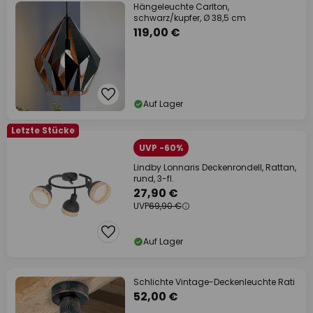
Hängeleuchte Carlton,
schwarz/kupfer, Ø 38,5 cm
119,00 €
Auf Lager
Letzte Stücke
UVP -60%
Lindby Lonnaris Deckenrondell, Rattan,
rund, 3-fl.
27,90 €
UVP
69,90 €
Auf Lager
Schlichte Vintage-Deckenleuchte Rati
52,00 €