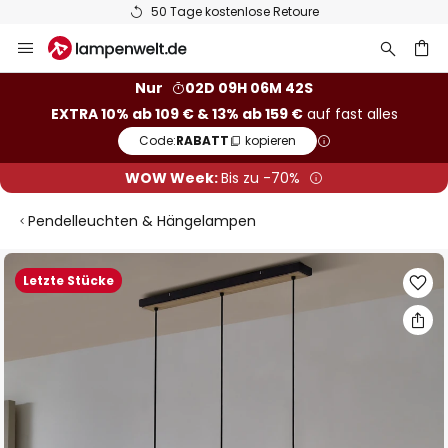
50 Tage kostenlose Retoure
Zum
Inhalt
springen
he
Nur
02D 09H 06M 41S
EXTRA 10% ab 109 € & 13% ab 159 €
auf fast alles
Code:
RABATT
kopieren
WOW Week:
Bis zu -70%
Pendelleuchten & Hängelampen
Zum
Letzte Stücke
Ende
der
Bildgalerie
springen