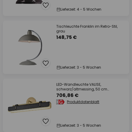
Lieferzeit: 4 - 5 Wochen
Tischleuchte Franklin im Retro-Stil,
grau
148,75 €
Lieferzeit: 3 - 5 Wochen
LED-Wandleuchte VALISE,
schwarz/altmessing, 50 cm
Kunstleder
706,86 €
Produktdatenblatt
Lieferzeit: 3 - 5 Wochen