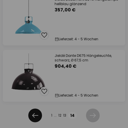
hellblau glänzend
357,00 €
Lieferzeit: 4 - 5 Wochen
Jieldé Dante D675 Hängeleuchte,
schwarz, Ø 67,5 cm
904,40 €
Lieferzeit: 4 - 5 Wochen
Seite
Seite
14
1
...
12
13
Zurück
Weiter