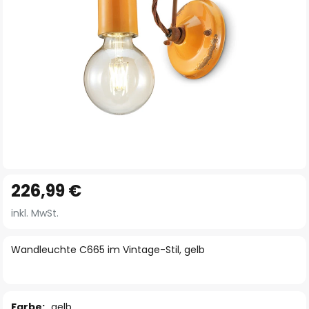
Zum
226,99 €
Anfang
der
inkl. MwSt.
Bildgalerie
springen
Wandleuchte C665 im Vintage-Stil, gelb
Farbe:
gelb