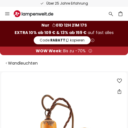
Über 25 Jahre Erfahrung
Zum
Inhalt
springen
he
Nur
01D 12H 21M 16S
EXTRA 10% ab 109 € & 13% ab 159 €
auf fast alles
Code:
RABATT
kopieren
WOW Week:
Bis zu -70%
Wandleuchten
Zum
Ende
der
Bildgalerie
springen