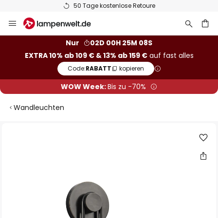
50 Tage kostenlose Retoure
Zum
Inhalt
springen
he
Nur
02D 00H 25M 07S
EXTRA 10% ab 109 € & 13% ab 159 €
auf fast alles
Code:
RABATT
kopieren
WOW Week:
Bis zu -70%
Wandleuchten
Zum
Ende
der
Bildgalerie
springen