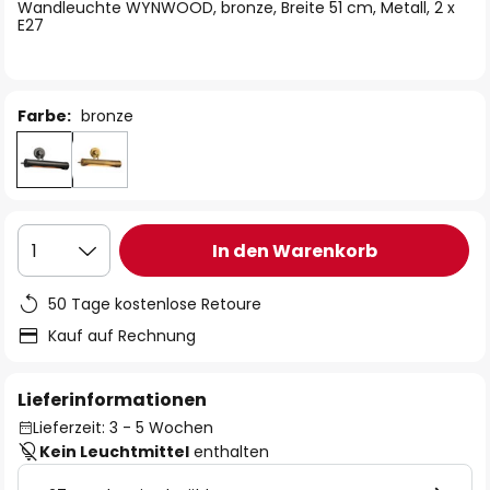
springen
Wandleuchte WYNWOOD, bronze, Breite 51 cm, Metall, 2 x
E27
Farbe:
bronze
In den Warenkorb
1
50 Tage kostenlose Retoure
Kauf auf Rechnung
Lieferinformationen
Lieferzeit: 3 - 5 Wochen
Kein Leuchtmittel
enthalten