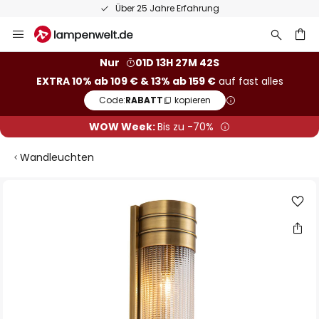
Über 25 Jahre Erfahrung
Zum
Inhalt
springen
he
Nur
01D 13H 27M 42S
EXTRA 10% ab 109 € & 13% ab 159 €
auf fast alles
Code:
RABATT
kopieren
WOW Week:
Bis zu -70%
Wandleuchten
Zum
Ende
der
Bildgalerie
springen