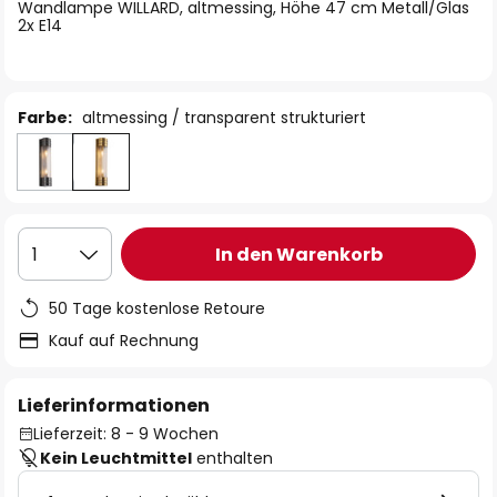
springen
Wandlampe WILLARD, altmessing, Höhe 47 cm Metall/Glas
2x E14
Farbe:
altmessing / transparent strukturiert
In den Warenkorb
1
50 Tage kostenlose Retoure
Kauf auf Rechnung
Lieferinformationen
Lieferzeit: 8 - 9 Wochen
Kein Leuchtmittel
enthalten