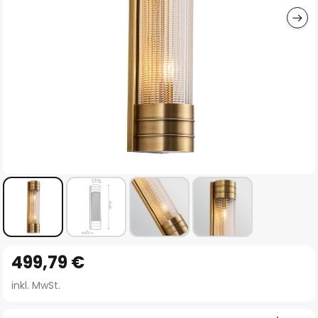
Zum
499,79 €
Anfang
der
inkl. MwSt.
Bildgalerie