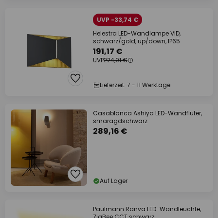
UVP -33,74 €
Helestra LED-Wandlampe VID,
schwarz/gold, up/down, IP65
191,17 €
UVP
224,91 €
Lieferzeit: 7 - 11 Werktage
Casablanca Ashiya LED-Wandfluter,
smaragdschwarz
289,16 €
Auf Lager
Paulmann Ranva LED-Wandleuchte,
ZigBee CCT schwarz