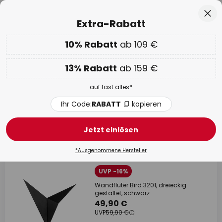
Über 25 Jahre Erfahrung
Zum
Sch
Extra-Rabatt
Inhalt
springen
he
10% Rabatt
ab 109 €
Nur
01D 03H 52M 16S
EXTRA 10% ab 109 € & 13% ab 159 €
auf fast alles
13% Rabatt
ab 159 €
Code:
RABATT
kopieren
auf fast alles*
WOW Week:
Bis zu -70%
Ihr Code:
RABATT
kopieren
Schwarze Wandfluter
Jetzt einlösen
14 Artikel
Filter
1
*Ausgenommene Hersteller
UVP -16%
Wandfluter Bird 3201, dreieckig
gestaltet, schwarz
49,90 €
UVP
59,90 €