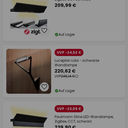
209,99 €
Auf Lager
UVP -24,52 €
Luceplan Lola - schwarze
Wandlampe
220,62 €
UVP
245,14 €
Auf Lager
UVP -23,09 €
Paulmann Stine LED-Wandlampe,
ZigBee, CCT, schwarz
239,90 €