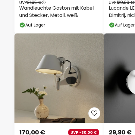
UVP
31,95 €
UVP
129,90 €
Wandleuchte Gaston mit Kabel
Lucande LE
und Stecker, Metall, weiß
Dimitrij, ni
Auf Lager
Auf Lager
170,00 €
29,90 €
UVP -30,00 €