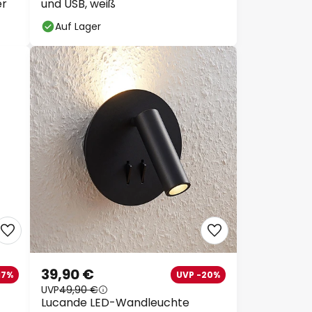
er
und USB, weiß
Auf Lager
39,90 €
17%
UVP -20%
UVP
49,90 €
Lucande LED-Wandleuchte