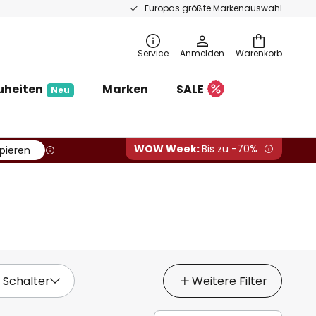
Europas größte Markenauswahl
Service
Anmelden
Warenkorb
uheiten
Marken
SALE
Neu
WOW Week:
Bis zu -70%
pieren
 Schalter
Weitere Filter