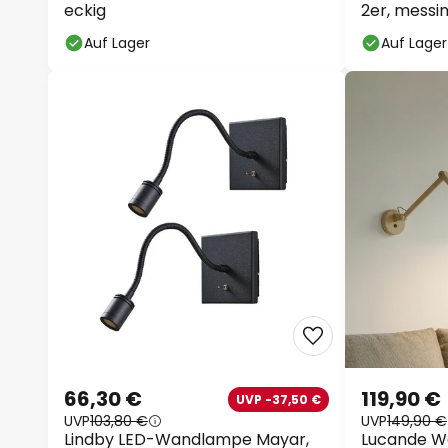
eckig
2er, messi
Auf Lager
Auf Lager
66,30 €
119,90 €
UVP -37,50 €
UVP
103,80 €
UVP
149,90 €
Lindby LED-Wandlampe Mayar,
Lucande Wa