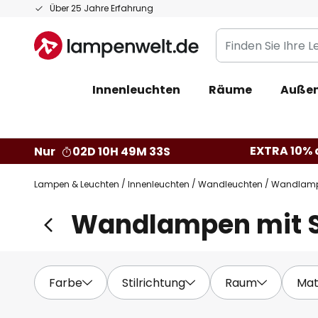
Zum
Über 25 Jahre Erfahrung
Inhalt
Finden
springen
Sie
Ihre
Innenleuchten
Räume
Außen
Leuchte...
EXTRA 10% a
Nur
02D 10H 49M 32S
Lampen & Leuchten
Innenleuchten
Wandleuchten
Wandlampe
Wandlampen mit S
Farbe
Stilrichtung
Raum
Mat