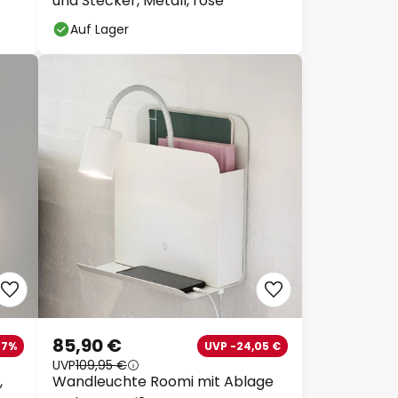
und Stecker, Metall, rosé
Auf Lager
85,90 €
37%
UVP -24,05 €
UVP
109,95 €
,
Wandleuchte Roomi mit Ablage