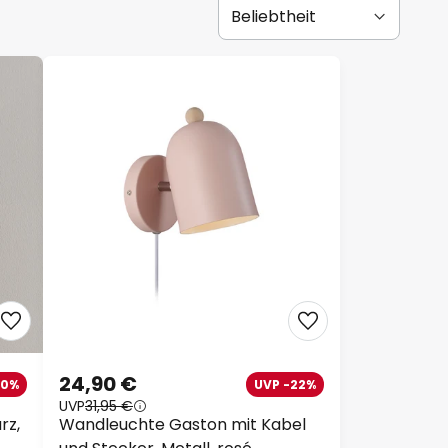
24,90 €
30%
UVP -22%
UVP
31,95 €
rz,
Wandleuchte Gaston mit Kabel