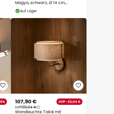
Magya, schwarz, Ø 14 cm,
verstellbar
Auf Lager
107,90 €
40%
UVP -32,04 €
UVP
139,94 €
Wandleuchte Takai mit