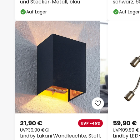
und Stecker, Metall, blau
schwarz, 6
ausziehbar
Auf Lager
Auf Lager
21,90 €
59,90 €
UVP -45%
UVP
39,90 €
UVP
109,80 €
Lindby Lukani Wandleuchte, Stoff,
Lindby LE