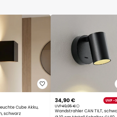
34,90 €
UVP -
UVP
49,95 €
euchte Cube Akku,
Wandstrahler CAN TILT, schwa
h, schwarz