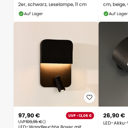
2er, schwarz, Leselampe, 11 cm
cm, beige, 
Auf Lager
Auf Lager
97,90 €
26,90 €
UVP -12,05 €
UVP
109,95 €
LED-Akku-
LED-Wandleuchte Boxer mit