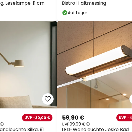
ng, Leselampe, 11 cm
Bistro II, altmessing
Auf Lager
59,90 €
UVP -30,00 €
UVP -
UVP
99,90 €
ndleuchte Silka, 91
LED-Wandleuchte Jesko Bad