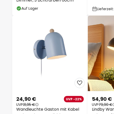
Dimmer, 3 Lichtfarben 60cm
Auf Lager
Lieferzeit
24,90 €
54,90 €
UVP -22%
UVP
31,95 €
UVP
79,90 €
Wandleuchte Gaston mit Kabel
Lindby Wa