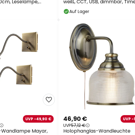
0cm, Leselampe,
weiß, CCT, USB, dimmbar, Tim
Auf Lager
46,90 €
UVP -49,90 €
UVP -
UVP
57,12 €
D-Wandlampe Mayar,
Holophanglas-Wandleuchte