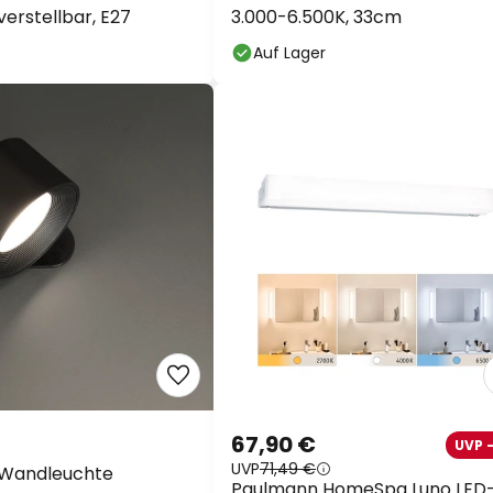
verstellbar, E27
3.000-6.500K, 33cm
Auf Lager
67,90 €
UVP 
UVP
71,49 €
Wandleuchte
Paulmann HomeSpa Luno LED