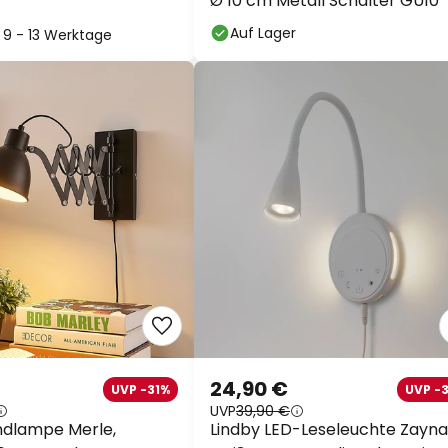
Ø 10 cm Metall Schalter GU10
Auf Lager
: 9 - 13 Werktage
24,90 €
UVP -31%
UVP -
UVP
39,90 €
ndlampe Merle,
Lindby LED-Leseleuchte Zayna