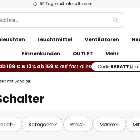
50 Tage kostenlose Retoure
Suche
leuchten
Leuchtmittel
Ventilatoren
Ne
Firmenkunden
OUTLET
Mehr
b 109 € & 13% ab 159 €
auf fast alles
Code:
RABATT
ko
n mit Schalter
chalter
erial
Kategorie
Preis
Marke
Mit