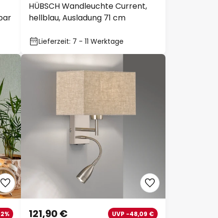
HÜBSCH Wandleuchte Current,
bar
hellblau, Ausladung 71 cm
Lieferzeit: 7 - 11 Werktage
121,90 €
52%
UVP -48,09 €