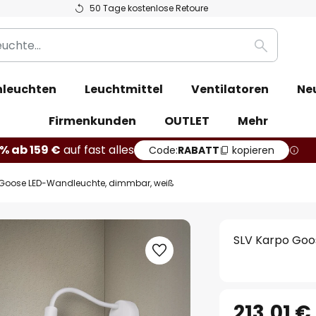
50 Tage kostenlose Retoure
Suche
leuchten
Leuchtmittel
Ventilatoren
Ne
Firmenkunden
OUTLET
Mehr
% ab 159 €
auf fast alles
Code:
RABATT
kopieren
 Goose LED-Wandleuchte, dimmbar, weiß
SLV Karpo Goo
213,01 €