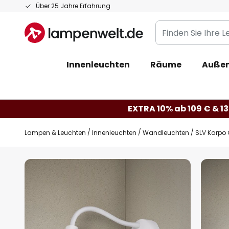
Zum
Über 25 Jahre Erfahrung
Inhalt
Finden
springen
Sie
Ihre
Innenleuchten
Räume
Außen
Leuchte...
EXTRA 10% ab 109 € & 13
Lampen & Leuchten
Innenleuchten
Wandleuchten
SLV Karpo
Zum
Ende
der
Bildgalerie
springen