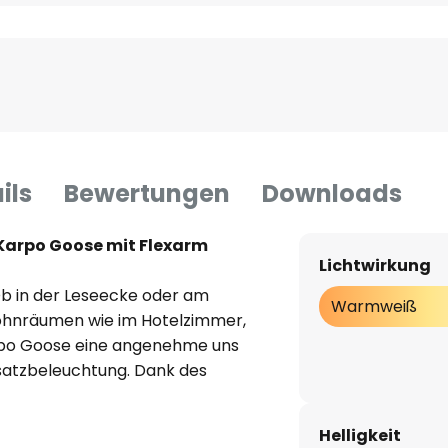
ils
Bewertungen
Downloads
arpo Goose mit Flexarm
Lichtwirkung
 Ob in der Leseecke oder am
Warmweiß
 Wohnräumen wie im Hotelzimmer,
rpo Goose eine angenehme uns
satzbeleuchtung. Dank des
sche Kopf problemlos auf den
e Bedienung erfolgt mit dem
Helligkeit
nden Wandhalterung. Zudem