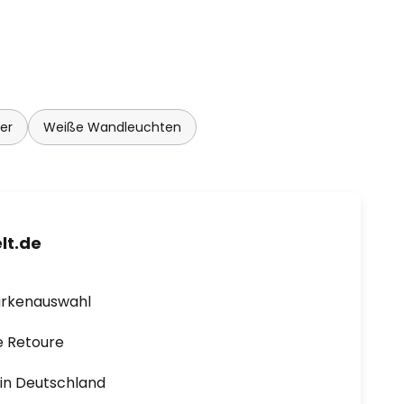
er
Weiße Wandleuchten
lt.de
arkenauswahl
e Retoure
1 in Deutschland