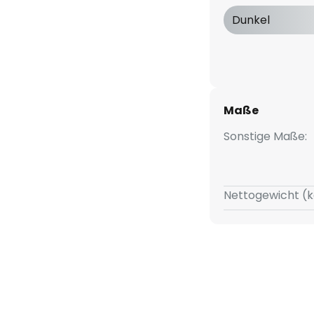
iner guten Farbwiedergabe mit
Dunkel
Maße
Sonstige Maße:
Nettogewicht (k