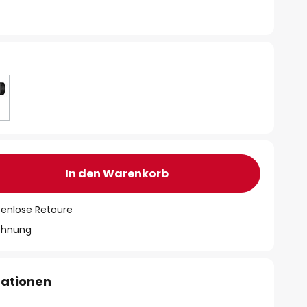
In den Warenkorb
tenlose Retoure
chnung
mationen