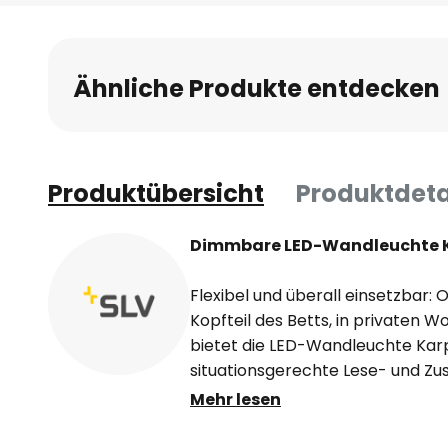
Anfang
der
Bildgalerie
Ähnliche Produkte entdecken
springen
Produktübersicht
Produktdeta
Dimmbare LED-Wandleuchte K
Flexibel und überall einsetzbar:
Kopfteil des Betts, in privaten
bietet die LED-Wandleuchte Ka
situationsgerechte Lese- und Zu
Flexarms lässt sich der zylindri
Mehr lesen
gewünschten Bereich richten. Di
Dimmschalter direkt an der ru