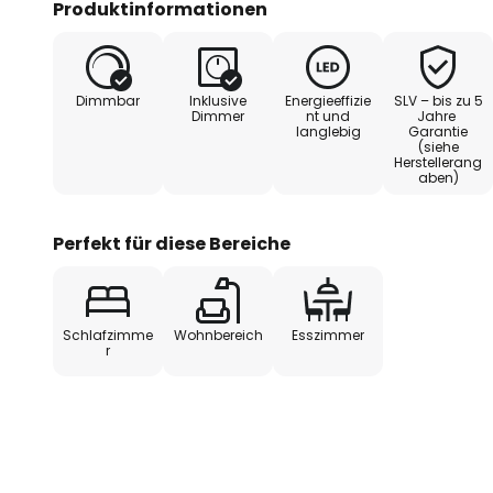
Produktinformationen
überzeugt die Leseleuchte mit e
einem CRI von 90.
Dimmbar
Inklusive
Energieeffizie
SLV – bis zu 5
Dimmer
nt und
Jahre
langlebig
Garantie
(siehe
Herstellerang
aben)
Perfekt für diese Bereiche
Schlafzimme
Wohnbereich
Esszimmer
r