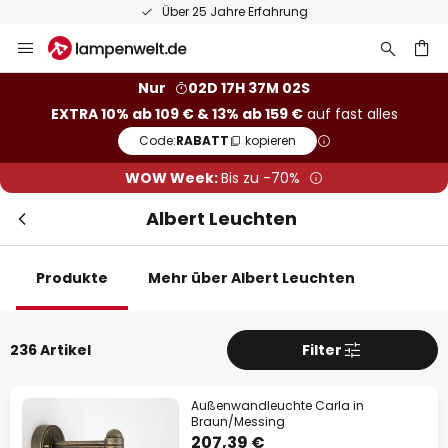
50 Tage kostenlose Retoure
Zum
Inhalt
springen
he
Nur
02D 17H 37M 01S
EXTRA 10% ab 109 € & 13% ab 159 €
auf fast alles
Code:
RABATT
kopieren
WOW Week:
Bis zu -70%
Albert Leuchten
Produkte
Mehr über Albert Leuchten
236 Artikel
Filter
Sch
Extra-Rabatt
Außenwandleuchte Carla in
10% Rabatt
ab 109 €
Braun/Messing
207,39 €