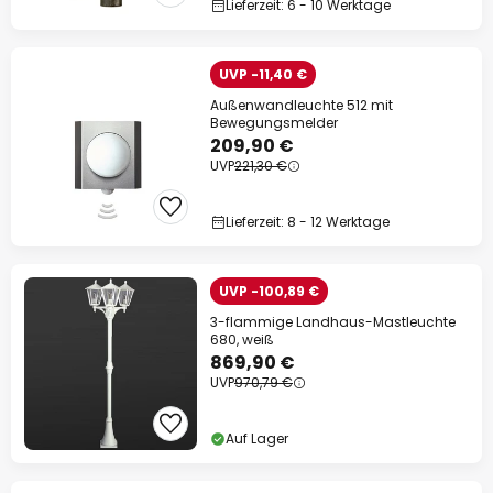
Lieferzeit: 6 - 10 Werktage
UVP -11,40 €
Außenwandleuchte 512 mit
Bewegungsmelder
209,90 €
UVP
221,30 €
Lieferzeit: 8 - 12 Werktage
UVP -100,89 €
3-flammige Landhaus-Mastleuchte
680, weiß
869,90 €
UVP
970,79 €
Auf Lager