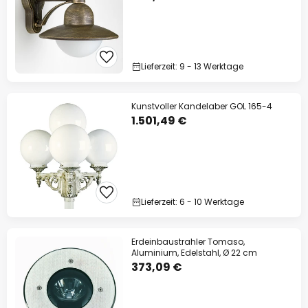
13% Rabatt
ab 159 €
auf fast alles*
Ihr Code:
RABATT
kopieren
Lieferzeit: 9 - 13 Werktage
Jetzt einlösen
Kunstvoller Kandelaber GOL 165-4
1.501,49 €
*Ausgenommene Hersteller
Lieferzeit: 6 - 10 Werktage
Erdeinbaustrahler Tomaso,
Aluminium, Edelstahl, Ø 22 cm
373,09 €