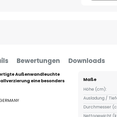
ils
Bewertungen
Downloads
efertigte Außenwandleuchte
Maße
tallverzierung eine besonders
Höhe (cm):
Ausladung / Tief
N GERMANY
Durchmesser (c
Nettogewicht (k