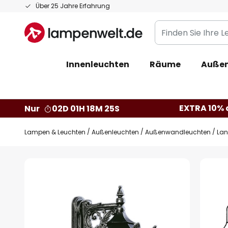
Zum
Über 25 Jahre Erfahrung
Inhalt
Finden
springen
Sie
Ihre
Innenleuchten
Räume
Außen
Leuchte...
EXTRA 10% a
Nur
02D 01H 18M 24S
Lampen & Leuchten
Außenleuchten
Außenwandleuchten
Lan
Zum
Ende
der
Bildgalerie
springen