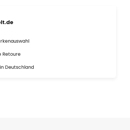
lt.de
arkenauswahl
e Retoure
1 in Deutschland