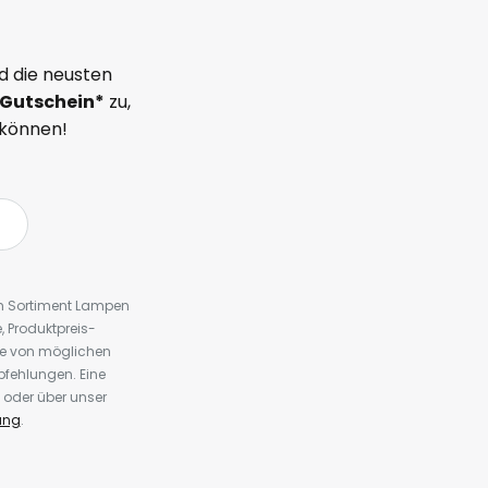
d die neusten
Gutschein*
zu,
 können!
em Sortiment Lampen
 Produktpreis-
te von möglichen
fehlungen. Eine
 oder über unser
ung
.