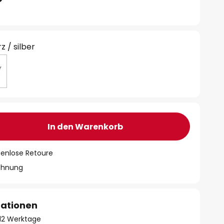
z / silber
In den Warenkorb
tenlose Retoure
chnung
mationen
- 12 Werktage