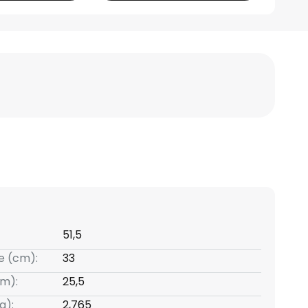
51,5
e (cm):
33
m):
25,5
g):
2,765