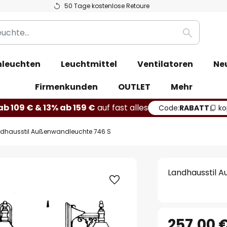
50 Tage kostenlose Retoure
Suche
leuchten
Leuchtmittel
Ventilatoren
Ne
Firmenkunden
OUTLET
Mehr
b 109 € & 13% ab 159 €
auf fast alles
Code:
RABATT
ko
dhausstil Außenwandleuchte 746 S
Landhausstil 
257,00 