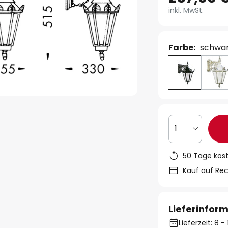
inkl. MwSt.
Farbe:
schwar
1
50 Tage kos
Kauf auf Re
Lieferinfor
Lieferzeit: 8 