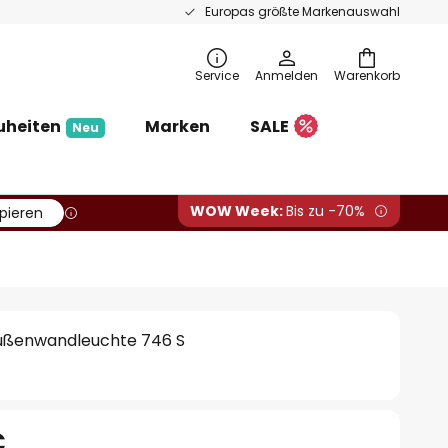
Europas größte Markenauswahl
Service
Anmelden
Warenkorb
uheiten
Marken
SALE
Neu
WOW Week:
Bis zu -70%
pieren
Außenwandleuchte 746 S
€