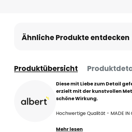
Ähnliche Produkte entdecken
Produktübersicht
Produktdeta
Diese mit Liebe zum Detail g
erzielt mit der kunstvollen Me
schöne Wirkung.
Hochwertige Qualität - MADE I
Schutzart IP23
Mehr lesen