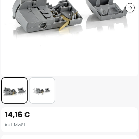
Zum
14,16 €
Anfang
der
inkl. MwSt.
Bildgalerie