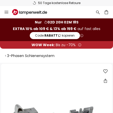
50 Tage kostenlose Retoure
Zum
Inhalt
springen
he
Nur
02D 20H 02M 17S
EXTRA 10% ab 109 € & 13% ab 159 €
auf fast alles
Code:
RABATT
kopieren
WOW Week:
Bis zu -70%
3-Phasen Schienensystem
Zum
Ende
der
Bildgalerie
springen