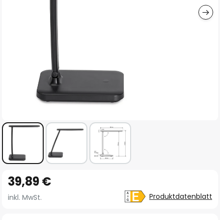
Zum
39,89 €
Anfang
der
Produktdatenblatt
inkl. MwSt.
Bildgalerie