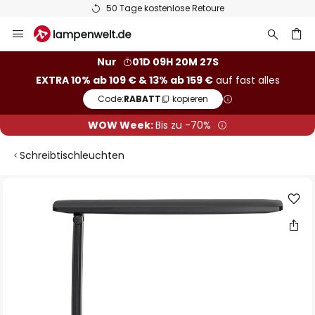
50 Tage kostenlose Retoure
Zum
Inhalt
springen
he
Nur
01D 09H 20M 26S
EXTRA 10% ab 109 € & 13% ab 159 €
auf fast alles
Code:
RABATT
kopieren
WOW Week:
Bis zu -70%
Schreibtischleuchten
Zum
Ende
der
Bildgalerie
springen