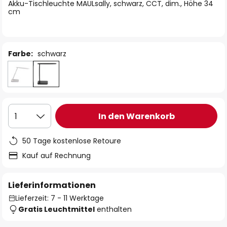
springen
Akku-Tischleuchte MAULsally, schwarz, CCT, dim., Höhe 34
cm
Farbe:
schwarz
In den Warenkorb
1
50 Tage kostenlose Retoure
Kauf auf Rechnung
Lieferinformationen
Lieferzeit: 7 - 11 Werktage
Gratis Leuchtmittel
enthalten