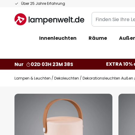
Zum
Über 25 Jahre Erfahrung
Inhalt
Finden
springen
Sie
Ihre
Innenleuchten
Räume
Außen
Leuchte...
EXTRA 10% a
Nur
02D 03H 23M 37S
Lampen & Leuchten
Dekoleuchten
Dekorationsleuchten Außen
Zum
Ende
der
Bildgalerie
springen