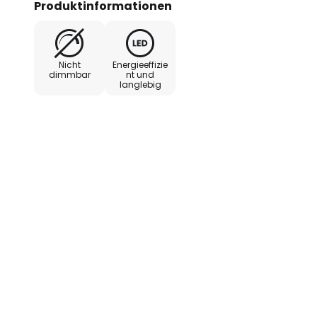
Produktinformationen
(max. 5 Stunden Ladedauer).
Nicht
Energieeffizie
dimmbar
nt und
langlebig