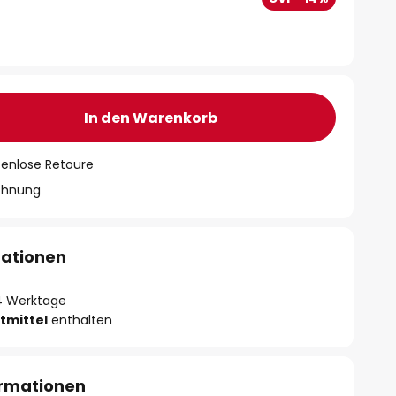
In den Warenkorb
tenlose Retoure
chnung
mationen
- 4 Werktage
tmittel
enthalten
ormationen