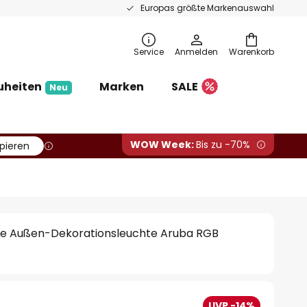
Europas größte Markenauswahl
Service
Anmelden
Warenkorb
uheiten
Marken
SALE
Neu
WOW Week:
Bis zu -70%
pieren
e Außen-Dekorationsleuchte Aruba RGB
UVP -14%