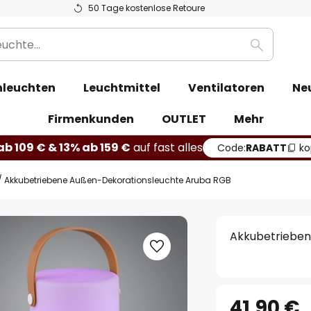
50 Tage kostenlose Retoure
Suche
leuchten
Leuchtmittel
Ventilatoren
Ne
Firmenkunden
OUTLET
Mehr
b 109 € & 13% ab 159 €
auf fast alles
Code:
RABATT
ko
Akkubetriebene Außen-Dekorationsleuchte Aruba RGB
Akkubetrieben
41,90 €