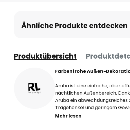
Anfang
der
Bildgalerie
Ähnliche Produkte entdecken
springen
Produktübersicht
Produktdeta
Farbenfrohe Außen-Dekorati
Aruba ist eine einfache, aber eff
nächtlichen Außenbereich. Dank
Aruba ein abwechslungsreiches 
Tragehenkel und geringem Gewich
einfach zu erreichen. Eine Zuleitu
Mehr lesen
Aruba über einen Akku mit einer 
betrieben werden kann. Das Aufl