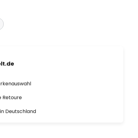
lt.de
arkenauswahl
e Retoure
1 in Deutschland