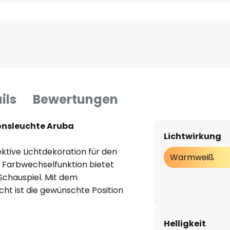
ils
Bewertungen
onsleuchte Aruba
Lichtwirkung
ektive Lichtdekoration für den
Warmweiß
 Farbwechselfunktion bietet
Schauspiel. Mit dem
t ist die gewünschte Position
ng ist nicht notwendig, da
Ladung bis zu 8 Stunden
Helligkeit
aden erfolgt via USB-Anschluss