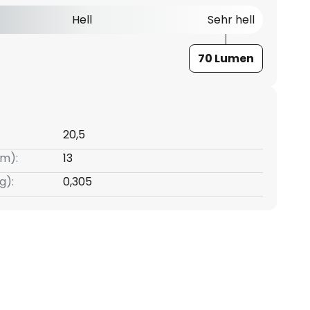
Hell
Sehr hell
70 Lumen
20,5
m):
13
g):
0,305