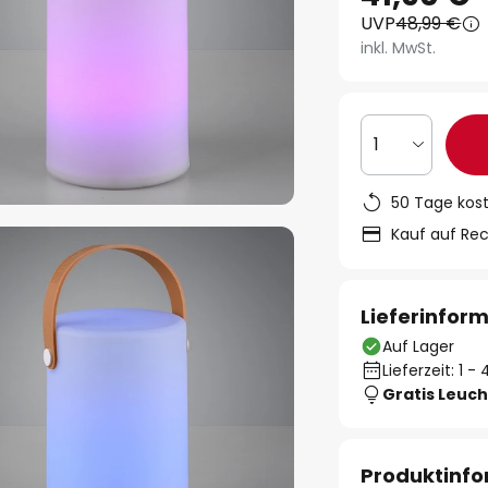
UVP
48,99 €
inkl. MwSt.
1
50 Tage kos
Kauf auf Re
Lieferinfor
Auf Lager
Lieferzeit: 1 
Gratis Leuch
Produktinf