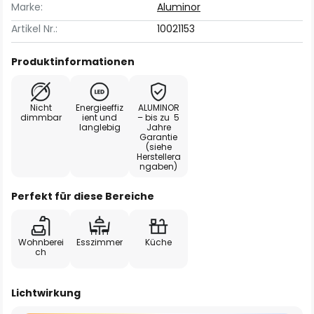
Marke:
Aluminor
Artikel Nr.:
10021153
Produktinformationen
Nicht
Energieeffiz
ALUMINOR
dimmbar
ient und
– bis zu 5
langlebig
Jahre
Garantie
(siehe
Herstellera
ngaben)
Perfekt für diese Bereiche
Wohnberei
Esszimmer
Küche
ch
Lichtwirkung