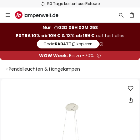
50 Tage kostenlose Retoure
Zum
Inhalt
springen
he
Nur
02D 09H 02M 25S
EXTRA 10% ab 109 € & 13% ab 159 €
auf fast alles
Code:
RABATT
kopieren
WOW Week:
Bis zu -70%
Pendelleuchten & Hängelampen
Zum
Ende
der
Bildgalerie
springen