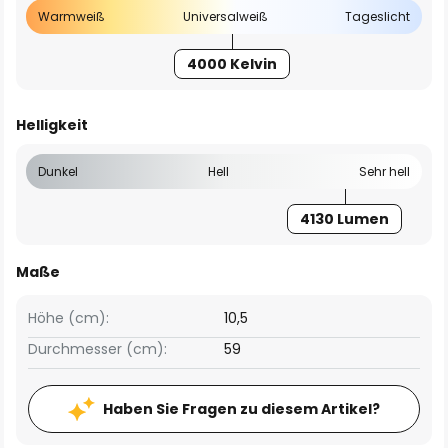
Warmweiß
Universalweiß
Tageslicht
4000 Kelvin
Helligkeit
Dunkel
Hell
Sehr hell
4130 Lumen
Maße
Höhe (cm):
10,5
Durchmesser (cm):
59
Haben Sie Fragen zu diesem Artikel?