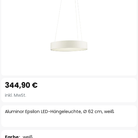
Zum
344,90 €
Anfang
der
inkl. MwSt.
Bildgalerie
springen
Aluminor Epsilon LED-Hängeleuchte, Ø 62 cm, weiß
Farbe:
weiß