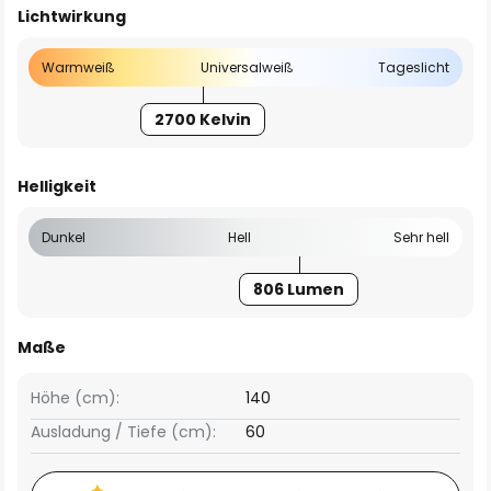
Lichtwirkung
Warmweiß
Universalweiß
Tageslicht
2700 Kelvin
Helligkeit
Dunkel
Hell
Sehr hell
806 Lumen
Maße
Höhe (cm):
140
Ausladung / Tiefe (cm):
60