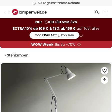
50 Tage kostenlose Retoure
Zum
Inhalt
springen
he
Nur
01D 13H 52M 32S
EXTRA 10% ab 109 € & 13% ab 159 €
auf fast alles
Code:
RABATT
kopieren
WOW Week:
Bis zu -70%
Stehlampen
Zum
Ende
der
Bildgalerie
springen