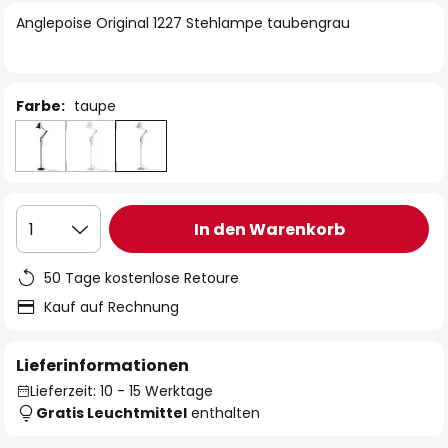
springen
Anglepoise Original 1227 Stehlampe taubengrau
Farbe:
taupe
In den Warenkorb
1
50 Tage kostenlose Retoure
Kauf auf Rechnung
Lieferinformationen
Lieferzeit: 10 - 15 Werktage
Gratis Leuchtmittel
enthalten