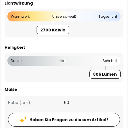
Lichtwirkung
Warmweiß
Universalweiß
Tageslicht
2700 Kelvin
Helligkeit
Dunkel
Hell
Sehr hell
806 Lumen
Maße
Höhe (cm):
60
Haben Sie Fragen zu diesem Artikel?