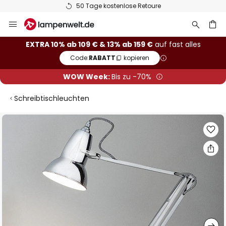
50 Tage kostenlose Retoure
Zum
Inhalt
springen
he
EXTRA 10% ab 109 € & 13% ab 159 €
auf fast alles
Code:
RABATT
kopieren
WOW Week:
Bis zu -70%
Schreibtischleuchten
Zum
Ende
der
Bildgalerie
springen