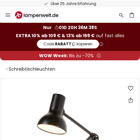
Über 25 Jahre Erfahrung
Zum
Inhalt
springen
he
Nur
01D 20H 36M 37S
EXTRA 10% ab 109 € & 13% ab 159 €
auf fast alles
Code:
RABATT
kopieren
WOW Week:
Bis zu -70%
Schreibtischleuchten
Zum
Ende
der
Bildgalerie
springen