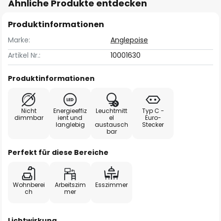
Ähnliche Produkte entdecken
Produktinformationen
Marke:
Anglepoise
Artikel Nr.:
10001630
Produktinformationen
Nicht
Energieeffiz
Leuchtmitt
Typ C -
dimmbar
ient und
el
Euro-
langlebig
austausch
Stecker
bar
Perfekt für diese Bereiche
Wohnberei
Arbeitszim
Esszimmer
ch
mer
Lichtwirkung