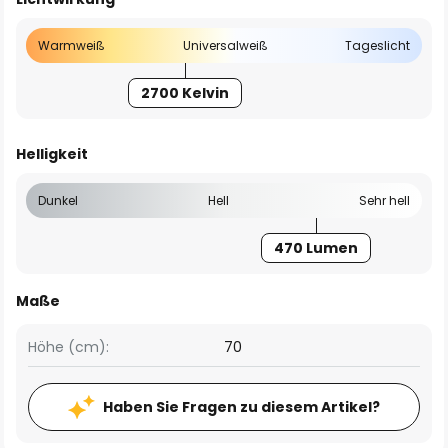
Warmweiß
Universalweiß
Tageslicht
2700 Kelvin
Helligkeit
Dunkel
Hell
Sehr hell
470 Lumen
Maße
Höhe (cm):
70
Haben Sie Fragen zu diesem Artikel?