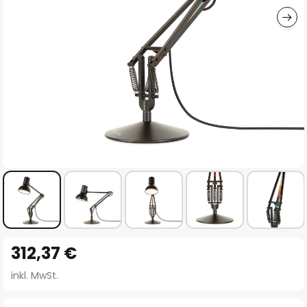
Zum
312,37 €
Anfang
der
inkl. MwSt.
Bildgalerie