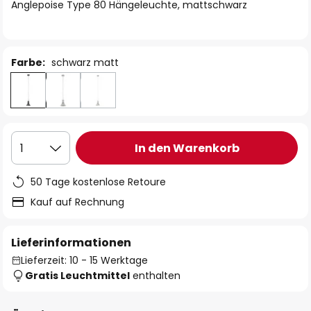
springen
Anglepoise Type 80 Hängeleuchte, mattschwarz
Farbe:
schwarz matt
In den Warenkorb
1
50 Tage kostenlose Retoure
Kauf auf Rechnung
Lieferinformationen
Lieferzeit: 10 - 15 Werktage
Gratis Leuchtmittel
enthalten