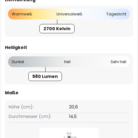
Warmweiß
Universalweiß
Tageslicht
2700 Kelvin
Helligkeit
Dunkel
Hell
Sehr hell
580 Lumen
Maße
Höhe (cm):
20,6
Durchmesser (cm):
14,5