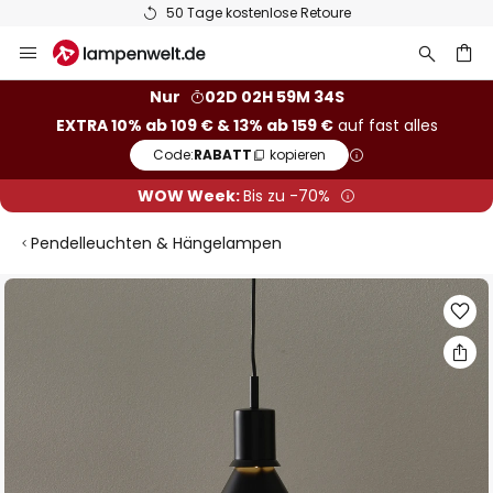
50 Tage kostenlose Retoure
Zum
Inhalt
springen
he
Nur
02D 02H 59M 34S
EXTRA 10% ab 109 € & 13% ab 159 €
auf fast alles
Code:
RABATT
kopieren
WOW Week:
Bis zu -70%
Pendelleuchten & Hängelampen
Zum
Ende
der
Bildgalerie
springen